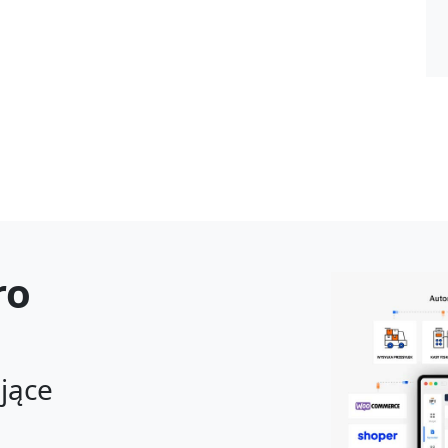
ro
ające