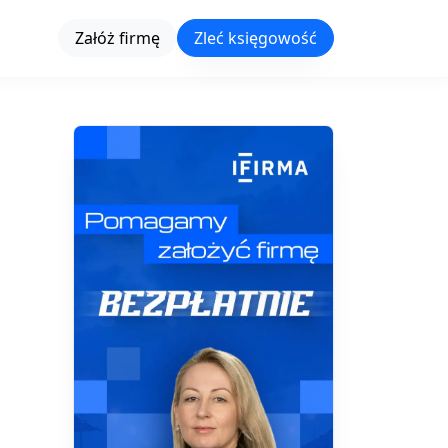
Załóż firmę
Zleć księgowość