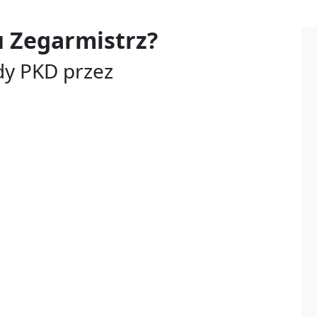
u
Zegarmistrz?
dy PKD przez