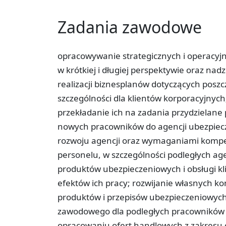
Zadania zawodowe
opracowywanie strategicznych i operacyjn
w krótkiej i długiej perspektywie oraz nad
realizacji biznesplanów dotyczących posz
szczególności dla klientów korporacyjny
przekładanie ich na zadania przydzielan
nowych pracowników do agencji ubezpiecz
rozwoju agencji oraz wymaganiami kompe
personelu, w szczególności podległych a
produktów ubezpieczeniowych i obsługi k
efektów ich pracy; rozwijanie własnych k
produktów i przepisów ubezpieczeniowych
zawodowego dla podległych pracowników a
opracowaniu ofert handlowych z zakresu o