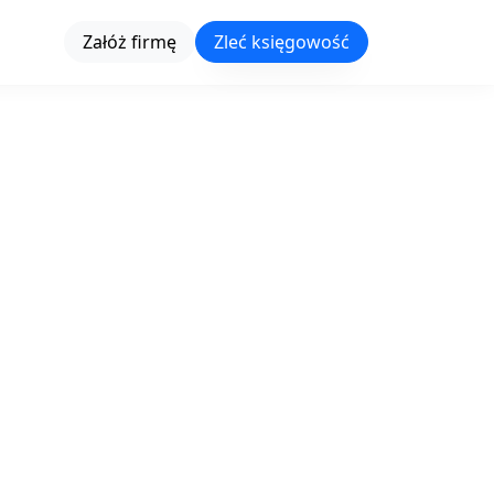
Załóż firmę
Zleć księgowość