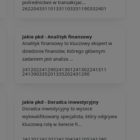
pośrednictwo w transakcjac...
262204
331101
331103
331190
332401
Jakie pkd -
Analityk finansowy
Analityk finansowy to kluczowy ekspert w
dziedzinie finansów, którego głównym
zadaniem jest analiza ...
241202
241290
241301
241302
241311
241390
335201
335202
431290
Jakie pkd -
Doradca inwestycyjny
Doradca inwestycyjny to wysoce
wykwalifikowany specjalista, który odgrywa
kluczową rolę w świecie fi...
241201
241202
241204
241205
241290