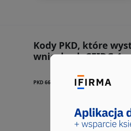
Kody PKD, które wys
wnioskach CEIDG-1 ra
PKD 66.19.Z
Pozostała działalność w
wyłączeniem ubezpiecz
Sekcja ta obejmuje: - działa
włączając ube...
Kod PKD wybrało 19 użytkowni
66, Grupa: 66.1, Klasa: 66.19