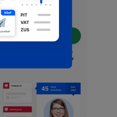
Ogólnopolskiego Programu
Wspierania Przedsiębiorczości.
Załóż firmę z ekspertem
Nasi eksperci odpowiedzą na Twoje
pytania.
Pomoc w rejestracji firmy
jest bezpłatna.