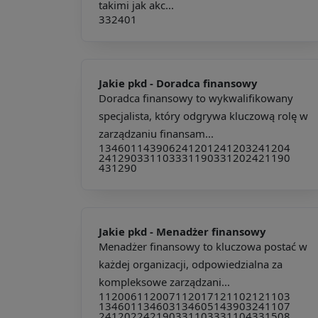
takimi jak akc...
332401
Jakie pkd -
Doradca finansowy
Doradca finansowy to wykwalifikowany
specjalista, który odgrywa kluczową rolę w
zarządzaniu finansam...
134601
143906
241201
241203
241204
241290
331103
331190
331202
421190
431290
Jakie pkd -
Menadżer finansowy
Menadżer finansowy to kluczowa postać w
każdej organizacji, odpowiedzialna za
kompleksowe zarządzani...
112006
112007
112017
121102
121103
134601
134603
134605
143903
241107
241202
242190
331103
331104
331508