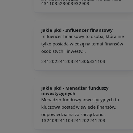
431103
523003
932903
Jakie pkd -
Influencer finansowy
Influencer finansowy to osoba, która nie
tylko posiada wiedzę na temat finansów
osobistych i inwesty...
241202
241203
241306
331103
Jakie pkd -
Menadżer funduszy
inwestycyjnych
Menadżer funduszy inwestycyjnych to
kluczowa postać w świecie finansów,
odpowiedzialna za zarządzani...
132409
241104
241202
241203