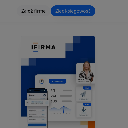
Załóż firmę
Zleć księgowość