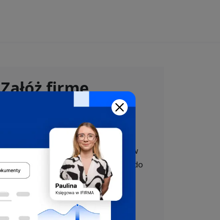
Załóż firmę
bezpłatnie
z pomocą ekspertów
Oferujemy bezpłatne wsparcie w
całym procesie rejestracji firmy do
CEIDG, US, ZUS i VAT.
Skorzystaj z darmowej pomocy,
którą oferujemy w ramach