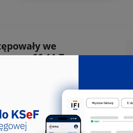
tępowały we
zem z 66.11.Z:
spomagająca usługi finansowe, z
eń i funduszów emerytalnych
lność związaną z usługami finansowymi,
ków aplikacji CEIDG. Sekcja K, Dział: