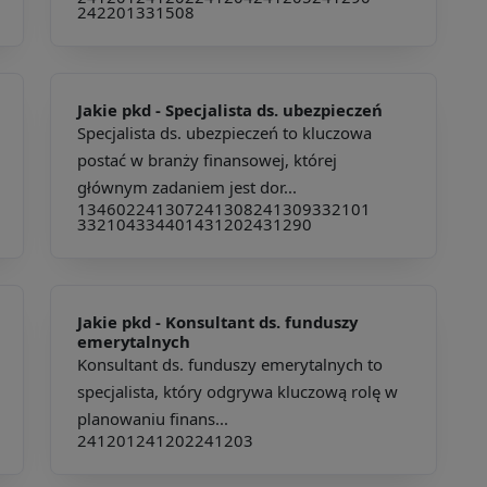
242201
331508
Jakie pkd -
Specjalista ds. ubezpieczeń
Specjalista ds. ubezpieczeń to kluczowa
postać w branży finansowej, której
głównym zadaniem jest dor...
134602
241307
241308
241309
332101
332104
334401
431202
431290
Jakie pkd -
Konsultant ds. funduszy
emerytalnych
Konsultant ds. funduszy emerytalnych to
specjalista, który odgrywa kluczową rolę w
planowaniu finans...
241201
241202
241203