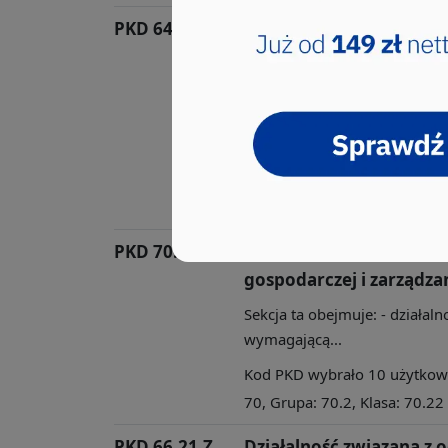
PKD 64.99.Z
Pozostała finansowa dzi
niesklasyfikowana, z wy
funduszów emerytalny
Sekcja ta obejmuje: - działa
włączając ube...
Kod PKD wybrało 16 użytkowni
64, Grupa: 64.9, Klasa: 64.99
PKD 70.22.Z
Pozostałe doradztwo w z
gospodarczej i zarządza
Sekcja ta obejmuje: - działal
wymagającą...
Kod PKD wybrało 10 użytkowni
70, Grupa: 70.2, Klasa: 70.22
PKD 66.21.Z
Działalność związana z 