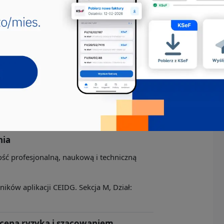
ałalność usługowa, gdzie indziej
łączeniem ubezpieczeń i
ch
lność związaną z usługami finansowymi,
ków aplikacji CEIDG. Sekcja K, Dział:
akresie prowadzenia działalności
nia
ność profesjonalną, naukową i techniczną
ków aplikacji CEIDG. Sekcja M, Dział:
oceną ryzyka i szacowaniem