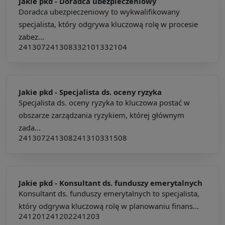
Jakie pkd -
Doradca ubezpieczeniowy
Doradca ubezpieczeniowy to wykwalifikowany
specjalista, który odgrywa kluczową rolę w procesie
zabez...
241307
241308
332101
332104
Jakie pkd -
Specjalista ds. oceny ryzyka
Specjalista ds. oceny ryzyka to kluczowa postać w
obszarze zarządzania ryzykiem, której głównym
zada...
241307
241308
241310
331508
Jakie pkd -
Konsultant ds. funduszy emerytalnych
Konsultant ds. funduszy emerytalnych to specjalista,
który odgrywa kluczową rolę w planowaniu finans...
241201
241202
241203