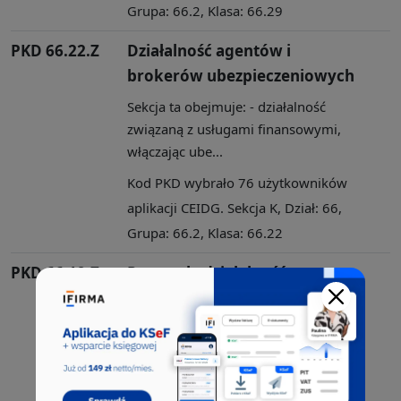
Grupa: 66.2, Klasa: 66.29
PKD 66.22.Z
Działalność agentów i
brokerów ubezpieczeniowych
Sekcja ta obejmuje: - działalność
związaną z usługami finansowymi,
włączając ube...
Kod PKD wybrało 76 użytkowników
aplikacji CEIDG. Sekcja K, Dział: 66,
Grupa: 66.2, Klasa: 66.22
PKD 66.19.Z
Pozostała działalność
wspomagająca usługi
finansowe, z wyłączeniem
ubezpieczeń i funduszów
emerytalnych