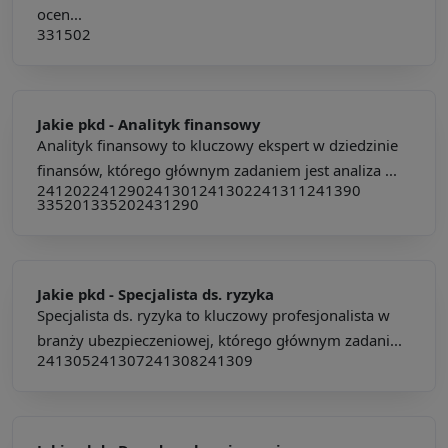
ocen...
331502
Jakie pkd -
Analityk finansowy
Analityk finansowy to kluczowy ekspert w dziedzinie
finansów, którego głównym zadaniem jest analiza ...
241202
241290
241301
241302
241311
241390
335201
335202
431290
Jakie pkd -
Specjalista ds. ryzyka
Specjalista ds. ryzyka to kluczowy profesjonalista w
branży ubezpieczeniowej, którego głównym zadani...
241305
241307
241308
241309