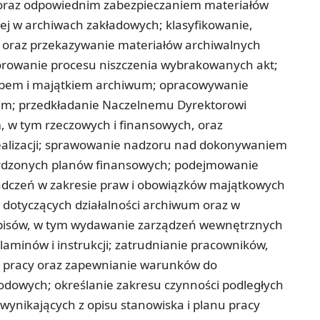
raz odpowiednim zabezpieczaniem materiałów
ej w archiwach zakładowych; klasyfikowanie,
 oraz przekazywanie materiałów archiwalnych
owanie procesu niszczenia wybrakowanych akt;
bem i majątkiem archiwum; opracowywanie
um; przedkładanie Naczelnemu Dyrektorowi
w tym rzeczowych i finansowych, oraz
ealizacji; sprawowanie nadzoru nad dokonywaniem
rdzonych planów finansowych; podejmowanie
adczeń w zakresie praw i obowiązków majątkowych
dotyczących działalności archiwum oraz w
episów, w tym wydawanie zarządzeń wewnętrznych
aminów i instrukcji; zatrudnianie pracowników,
h pracy oraz zapewnianie warunków do
odowych; określanie zakresu czynności podległych
wynikających z opisu stanowiska i planu pracy