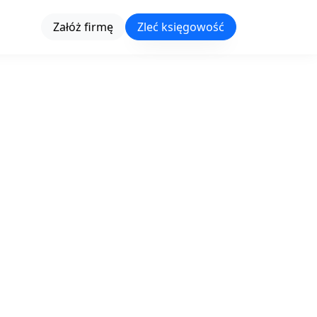
Załóż firmę
Zleć księgowość