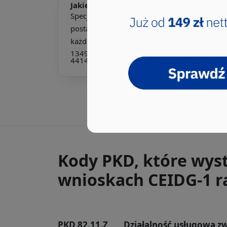
Jakie pkd -
Specjalista ds. archiwizacji
Specjalista ds. archiwizacji to kluczowa
postać w zarządzaniu dokumentacją w
każdej organizacji. Jeg...
134907
262101
262207
441401
441402
441403
441490
Kody PKD, które wys
wnioskach CEIDG-1 ra
PKD 82.11.Z
Działalność usługowa zw