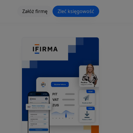
Załóż firmę
Zleć księgowość