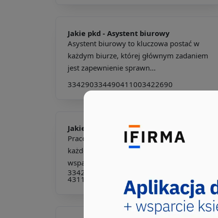
Jakie pkd -
Asystent biurowy
Asystent biurowy to kluczowa postać w
każdym biurze, której głównym zadaniem
jest zapewnienie sprawn...
334290
334490
411003
422690
Jakie pkd -
Pracownik biurowy
Pracownik biurowy to kluczowa postać w
każdej organizacji, odpowiedzialna za
wsparcie administracyjn...
334290
334390
334490
411003
411090
431102
515190