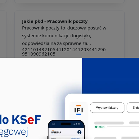
Jakie pkd -
Pracownik poczty
Pracownik poczty to kluczowa postać w
systemie komunikacji i logistyki,
odpowiedzialna za sprawne za...
421101
432105
441201
441203
441290
951090
962105
Jakie pkd -
Redaktor tekstów
Redaktor tekstów to kluczowa postać w
procesie tworzenia i publikacji
różnorodnych materiałów pisemn...
264104
264204
264207
264208
413103
413190
441302
732105