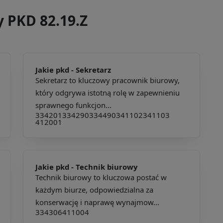
y PKD 82.19.Z
Jakie pkd -
Sekretarz
Sekretarz to kluczowy pracownik biurowy,
który odgrywa istotną rolę w zapewnieniu
sprawnego funkcjon...
334201
334290
334490
341102
341103
412001
Jakie pkd -
Technik biurowy
Technik biurowy to kluczowa postać w
każdym biurze, odpowiedzialna za
konserwację i naprawę wynajmow...
334306
411004