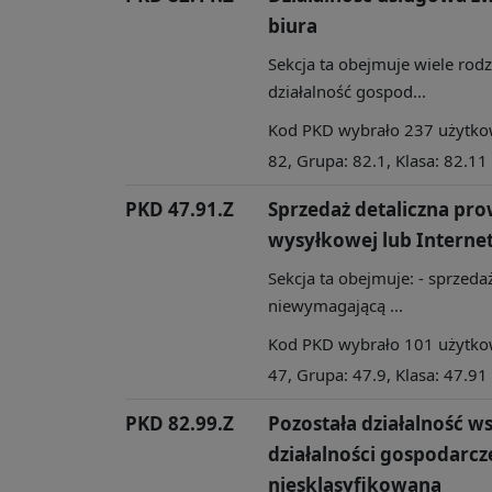
biura
Sekcja ta obejmuje wiele rod
działalność gospod...
Kod PKD wybrało 237 użytkown
82, Grupa: 82.1, Klasa: 82.11
PKD 47.91.Z
Sprzedaż detaliczna pr
wysyłkowej lub Interne
Sekcja ta obejmuje: - sprzedaż
niewymagającą ...
Kod PKD wybrało 101 użytkown
47, Grupa: 47.9, Klasa: 47.91
PKD 82.99.Z
Pozostała działalność 
działalności gospodarcze
niesklasyfikowana