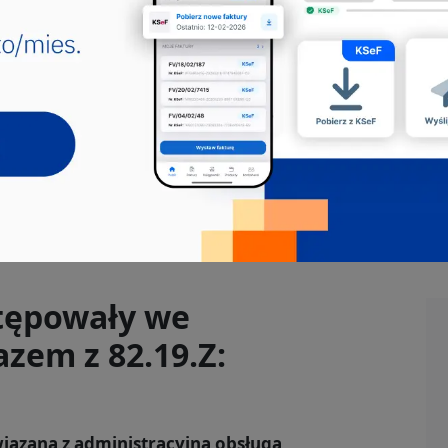
Jakie pkd -
Usługodawca w zakresie
wynajmu skrzynki pocztowej
Usługodawca w zakresie wynajmu skrzynki
pocztowej to specjalista, który zajmuje się
oferowaniem i za...
421101
421105
421108
421302
441201
tępowały we
zem z 82.19.Z:
iązana z administracyjną obsługą