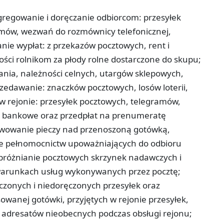
regowanie i doręczanie odbiorcom: przesyłek
amów, wezwań do rozmównicy telefonicznej,
nie wypłat: z przekazów pocztowych, rent i
ści rolnikom za płody rolne dostarczone do skupu;
nia, należności celnych, utargów sklepowych,
przedawanie: znaczków pocztowych, losów loterii,
 w rejonie: przesyłek pocztowych, telegramów,
i bankowe oraz przedpłat na prenumeratę
rawowanie pieczy nad przenoszoną gotówką,
e pełnomocnictw upoważniających do odbioru
opróżnianie pocztowych skrzynek nadawczych i
 warunkach usług wykonywanych przez pocztę;
ręczonych i niedoręczonych przesyłek oraz
owanej gotówki, przyjętych w rejonie przesyłek,
a adresatów nieobecnych podczas obsługi rejonu;