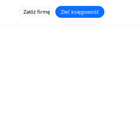
Załóż firmę
Zleć księgowość