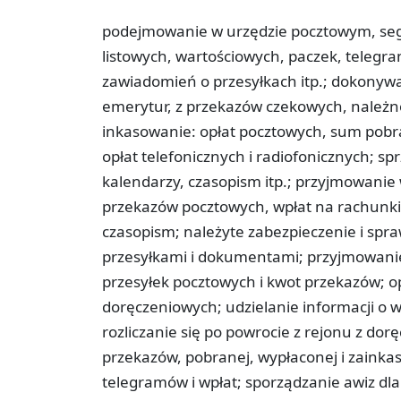
podejmowanie w urzędzie pocztowym, seg
listowych, wartościowych, paczek, telegr
zawiadomień o przesyłkach itp.; dokonywa
emerytur, z przekazów czekowych, należno
inkasowanie: opłat pocztowych, sum pobra
opłat telefonicznych i radiofonicznych; s
kalendarzy, czasopism itp.; przyjmowanie
przekazów pocztowych, wpłat na rachunk
czasopism; należyte zabezpieczenie i sp
przesyłkami i dokumentami; przyjmowani
przesyłek pocztowych i kwot przekazów; 
doręczeniowych; udzielanie informacji o
rozliczanie się po powrocie z rejonu z do
przekazów, pobranej, wypłaconej i zainkas
telegramów i wpłat; sporządzanie awiz dl