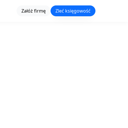
Załóż firmę
Zleć księgowość