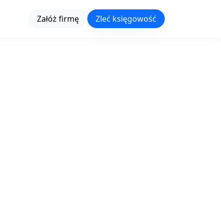
Załóż firmę
Zleć księgowość