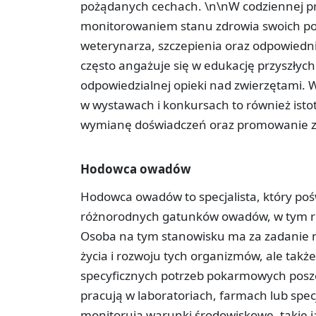
pożądanych cechach. \n\nW codziennej p
monitorowaniem stanu zdrowia swoich pod
weterynarza, szczepienia oraz odpowiedn
często angażuje się w edukację przyszłych
odpowiedzialnej opieki nad zwierzętami.
w wystawach i konkursach to również istot
wymianę doświadczeń oraz promowanie z
Hodowca owadów
Hodowca owadów to specjalista, który poś
różnorodnych gatunków owadów, w tym r
Osoba na tym stanowisku ma za zadanie 
życia i rozwoju tych organizmów, ale takż
specyficznych potrzeb pokarmowych pos
pracują w laboratoriach, farmach lub spe
monitorują warunki środowiskowe, takie ja