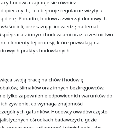
racy hodowca zajmuje się również
opiecznych, co obejmuje regularne wizyty u
ią dietę. Ponadto, hodowca zwierząt domowych
 właścicieli, przekazując im wiedzę na temat
 Współpraca z innymi hodowcami oraz uczestnictwo
ne elementy tej profesji, które pozwalają na
drowych praktyk hodowlanych.
więca swoją pracę na chów i hodowlę
obaków, ślimaków oraz innych bezkręgowców.
nie tylko zapewnienie odpowiednich warunków do
e ich żywienie, co wymaga znajomości
zczególnych gatunków. Hodowcy owadów często
cjalistycznych ośrodkach badawczych, gdzie
k temperatura, wilgotność i oświetlenie, aby