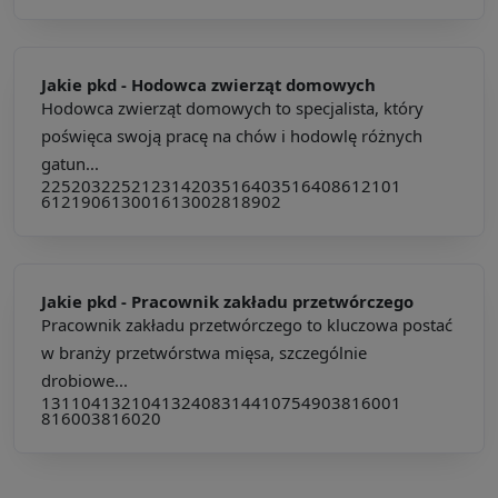
Jakie pkd -
Hodowca zwierząt domowych
Hodowca zwierząt domowych to specjalista, który
poświęca swoją pracę na chów i hodowlę różnych
gatun...
225203
225212
314203
516403
516408
612101
612190
613001
613002
818902
Jakie pkd -
Pracownik zakładu przetwórczego
Pracownik zakładu przetwórczego to kluczowa postać
w branży przetwórstwa mięsa, szczególnie
drobiowe...
131104
132104
132408
314410
754903
816001
816003
816020