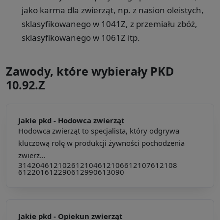
jako karma dla zwierząt, np. z nasion oleistych,
sklasyfikowanego w 1041Z, z przemiału zbóż,
sklasyfikowanego w 1061Z itp.
Zawody, które wybierały PKD
10.92.Z
Jakie pkd -
Hodowca zwierząt
Hodowca zwierząt to specjalista, który odgrywa
kluczową rolę w produkcji żywności pochodzenia
zwierz...
314204
612102
612104
612106
612107
612108
612201
612290
612990
613090
Jakie pkd -
Opiekun zwierząt