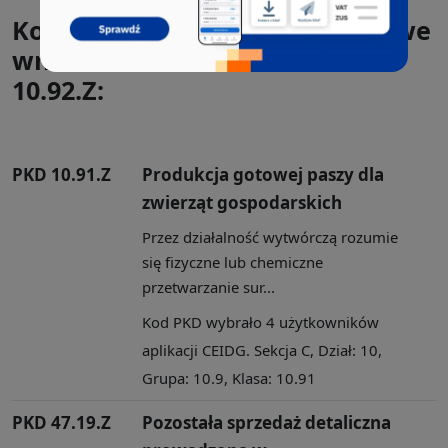
Kody PKD, które występowały we
wnioskach CEIDG-1 razem z
10.92.Z:
PKD 10.91.Z
Produkcja gotowej paszy dla
zwierząt gospodarskich
Przez działalność wytwórczą rozumie
się fizyczne lub chemiczne
przetwarzanie sur...
Kod PKD wybrało 4 użytkowników
aplikacji CEIDG. Sekcja C, Dział: 10,
Grupa: 10.9, Klasa: 10.91
PKD 47.19.Z
Pozostała sprzedaż detaliczna