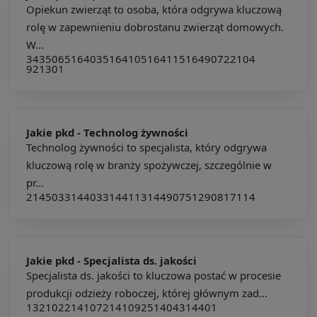
Opiekun zwierząt to osoba, która odgrywa kluczową
rolę w zapewnieniu dobrostanu zwierząt domowych.
W...
343506
516403
516410
516411
516490
722104
921301
Jakie pkd -
Technolog żywności
Technolog żywności to specjalista, który odgrywa
kluczową rolę w branży spożywczej, szczególnie w
pr...
214503
314403
314411
314490
751290
817114
Jakie pkd -
Specjalista ds. jakości
Specjalista ds. jakości to kluczowa postać w procesie
produkcji odzieży roboczej, której głównym zad...
132102
214107
214109
251404
314401