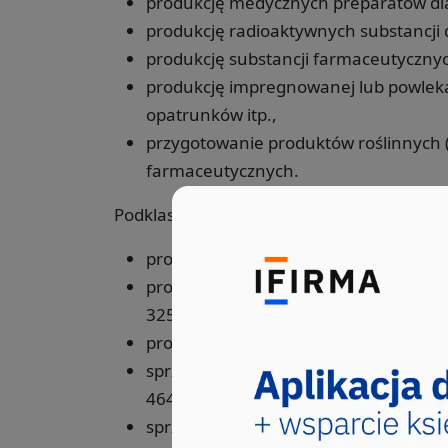
produkcję medycznych preparatów dia
produkcję radioaktywnych substancji 
produkcję substancji farmaceutyczny
produkcję impregnowanej lub powlekan
opatrunków itp.,
przygotowanie produktów roślinnych (
farmaceutycznych.
Podklasa ta nie obejmuje:
produkcji herbat ziołowych (mięty, we
produkcji wypełniaczy dentystycznyc
3250Z,
produkcji prześcieradeł chirurgicznyc
sprzedaży hurtowej wyrobów farmaceu
4646Z,
sprzedaży detalicznej wyrobów farma