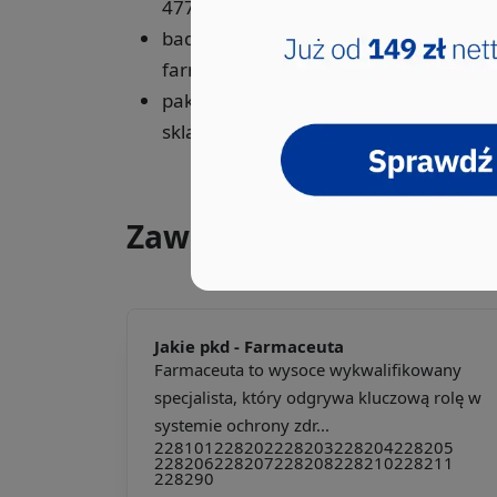
4773Z,
badań naukowych i prac rozwojowych w
farmaceutycznych, sklasyfikowanych
pakowania wyrobów farmaceutycznyc
sklasyfikowanego w 8292Z.
Zawody, które wybierał
Jakie pkd -
Farmaceuta
Farmaceuta to wysoce wykwalifikowany
specjalista, który odgrywa kluczową rolę w
systemie ochrony zdr...
228101
228202
228203
228204
228205
228206
228207
228208
228210
228211
228290