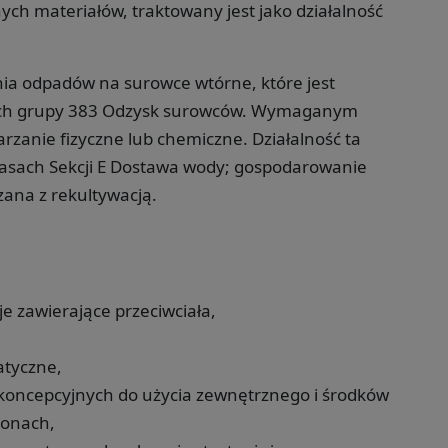
ch materiałów, traktowany jest jako działalność
nia odpadów na surowce wtórne, które jest
ach grupy 383 Odzysk surowców. Wymaganym
rzanie fizyczne lub chemiczne. Działalność ta
lasach Sekcji E Dostawa wody; gospodarowanie
zana z rekultywacją.
je zawierające przeciwciała,
atyczne,
koncepcyjnych do użycia zewnętrznego i środków
monach,