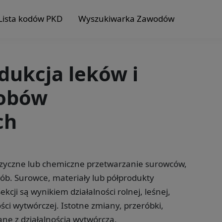
Lista kodów PKD
Wyszukiwarka Zawodów
odukcja leków i
robów
ch
fizyczne lub chemiczne przetwarzanie surowców,
ób. Surowce, materiały lub półprodukty
cji są wynikiem działalności rolnej, leśnej,
ści wytwórczej. Istotne zmiany, przeróbki,
ne z działalnością wytwórczą.