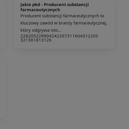
Jakie pkd -
Producent substancji
farmaceutycznych
Producent substancji farmaceutycznych to
kluczowy zawód w branży farmaceutycznej,
który odgrywa isto...
228205
229904
242207
311604
312205
321301
813126