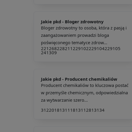
Jakie pkd -
Bloger zdrowotny
Bloger zdrowotny to osoba, która z pasją i
zaangażowaniem prowadzi bloga
poświęconego tematyce zdrow...
221268
228211
229102
229104
229105
241309
Jakie pkd -
Producent chemikaliów
Producent chemikaliów to kluczowa postać
w przemyśle chemicznym, odpowiedzialna
za wytwarzanie szero...
312201
813111
813112
813134