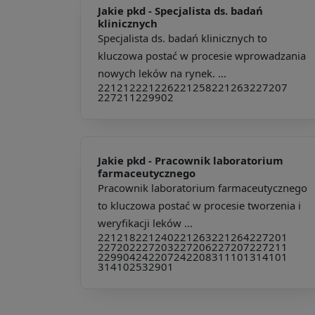
Jakie pkd -
Specjalista ds. badań
klinicznych
Specjalista ds. badań klinicznych to
kluczowa postać w procesie wprowadzania
nowych leków na rynek. ...
221212
221226
221258
221263
227207
227211
229902
Jakie pkd -
Pracownik laboratorium
farmaceutycznego
Pracownik laboratorium farmaceutycznego
to kluczowa postać w procesie tworzenia i
weryfikacji leków ...
221218
221240
221263
221264
227201
227202
227203
227206
227207
227211
229904
242207
242208
311101
314101
314102
532901