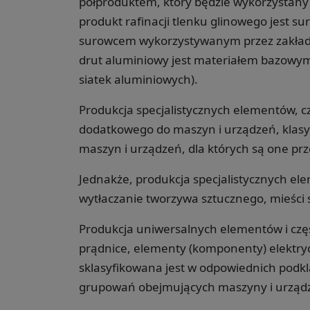
półproduktem, który będzie wykorzystany j
produkt rafinacji tlenku glinowego jest 
surowcem wykorzystywanym przez zakłady
drut aluminiowy jest materiałem bazowym
siatek aluminiowych).
Produkcja specjalistycznych elementów, c
dodatkowego do maszyn i urządzeń, klasyf
maszyn i urządzeń, dla których są one pr
Jednakże, produkcja specjalistycznych el
wytłaczanie tworzywa sztucznego, mieści 
Produkcja uniwersalnych elementów i częśc
prądnice, elementy (komponenty) elektryc
sklasyfikowana jest w odpowiednich podkla
grupowań obejmujących maszyny i urządz