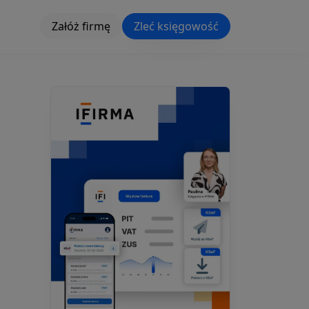
Załóż firmę
Zleć księgowość