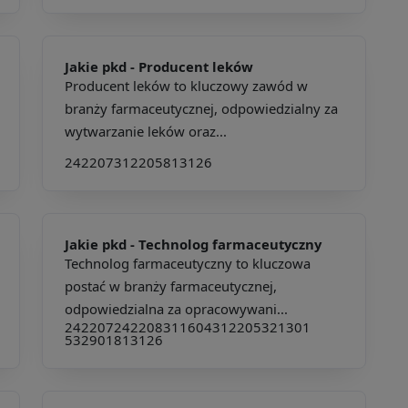
Jakie pkd -
Producent leków
Producent leków to kluczowy zawód w
branży farmaceutycznej, odpowiedzialny za
wytwarzanie leków oraz...
242207
312205
813126
Jakie pkd -
Technolog farmaceutyczny
Technolog farmaceutyczny to kluczowa
postać w branży farmaceutycznej,
odpowiedzialna za opracowywani...
242207
242208
311604
312205
321301
532901
813126