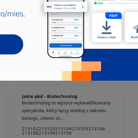
 zakresie biotechnologii dotyczących substancji
 w 7211Z,
h i medycznych wykonywanego na zlecenie,
y PKD 21.20.Z
Jakie pkd -
Biotechnolog
Biotechnolog to wysoce wykwalifikowany
specjalista, który łączy wiedzę z zakresu
biologii, chemii or...
213102
213103
213104
213105
213106
213108
213109
213190