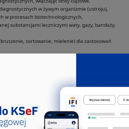
gnostycznych, włączając testy ciążowe,
diagnostycznych w żywym organizmie (ustroju),
ch w procesach biotechnologicznych,
ej substancjami leczniczymi waty, gazy, bandaży,
kruszenie, sortowanie, mielenie) dla zastosowań
rbeny, rumianku itp.), sklasyfikowanej w 1083Z,
h oraz cementu dentystycznego, sklasyfikowanej w
h, sklasyfikowanej w 3250Z,
tycznych i medycznych, sklasyfikowanej w
ceutycznych i medycznych, sklasyfikowanej w