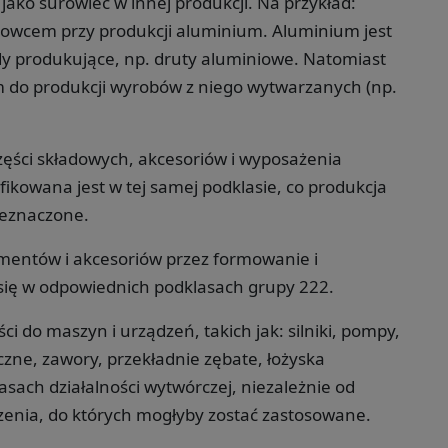
ako surowiec w innej produkcji. Na przykład:
surowcem przy produkcji aluminium. Aluminium jest
 produkujące, np. druty aluminiowe. Natomiast
 do produkcji wyrobów z niego wytwarzanych (np.
zęści składowych, akcesoriów i wyposażenia
ikowana jest w tej samej podklasie, co produkcja
zeznaczone.
ementów i akcesoriów przez formowanie i
się w odpowiednich podklasach grupy 222.
i do maszyn i urządzeń, takich jak: silniki, pompy,
zne, zawory, przekładnie zębate, łożyska
sach działalności wytwórczej, niezależnie od
enia, do których mogłyby zostać zastosowane.