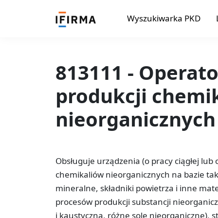
Wyszukiwarka PKD
813111 - Operat
produkcji chemi
nieorganicznych
Obsługuje urządzenia (o pracy ciągłej lu
chemikaliów nieorganicznych na bazie takic
mineralne, składniki powietrza i inne mat
procesów produkcji substancji nieorgani
i kaustyczna, różne sole nieorganiczne),