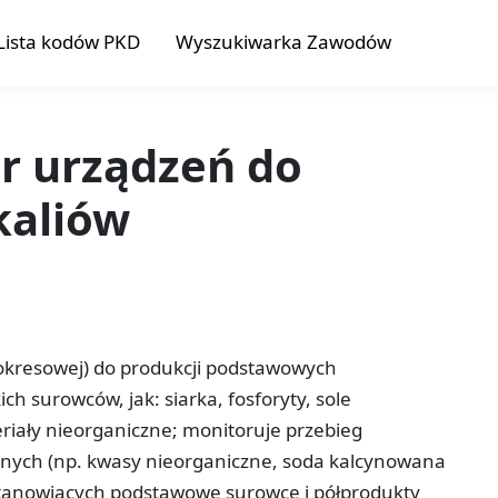
Lista kodów PKD
Wyszukiwarka Zawodów
or urządzeń do
kaliów
b okresowej) do produkcji podstawowych
h surowców, jak: siarka, fosforyty, sole
eriały nieorganiczne; monitoruje przebieg
cznych (np. kwasy nieorganiczne, soda kalcynowana
 stanowiących podstawowe surowce i półprodukty