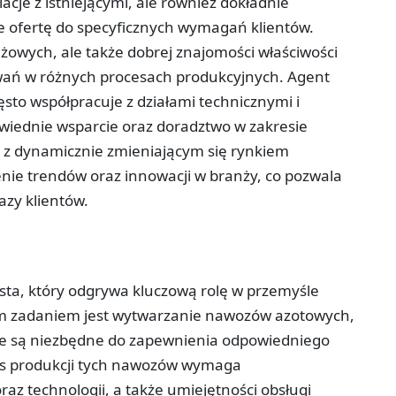
acje z istniejącymi, ale również dokładnie
e ofertę do specyficznych wymagań klientów.
żowych, ale także dobrej znajomości właściwości
wań w różnych procesach produkcyjnych. Agent
to współpracuje z działami technicznymi i
iednie wsparcie oraz doradztwo w zakresie
 z dynamicznie zmieniającym się rynkiem
nie trendów oraz innowacji w branży, co pozwala
azy klientów.
sta, który odgrywa kluczową rolę w przemyśle
ym zadaniem jest wytwarzanie nawozów azotowych,
óre są niezbędne do zapewnienia odpowiedniego
ces produkcji tych nawozów wymaga
az technologii, a także umiejętności obsługi