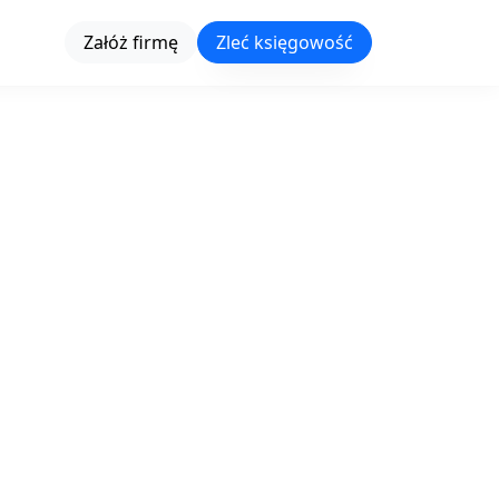
Załóż firmę
Zleć księgowość