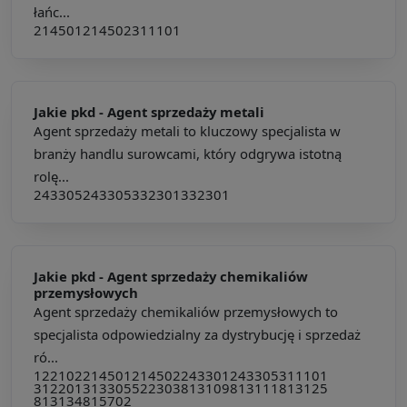
łańc...
214501
214502
311101
Jakie pkd -
Agent sprzedaży metali
Agent sprzedaży metali to kluczowy specjalista w
branży handlu surowcami, który odgrywa istotną
rolę...
243305
243305
332301
332301
Jakie pkd -
Agent sprzedaży chemikaliów
przemysłowych
Agent sprzedaży chemikaliów przemysłowych to
specjalista odpowiedzialny za dystrybucję i sprzedaż
ró...
122102
214501
214502
243301
243305
311101
312201
313305
522303
813109
813111
813125
813134
815702