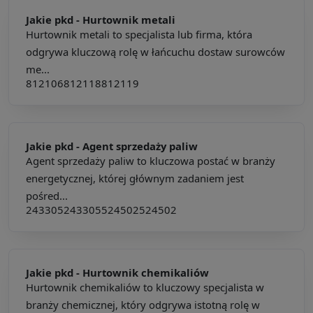
Jakie pkd -
Hurtownik metali
Hurtownik metali to specjalista lub firma, która
odgrywa kluczową rolę w łańcuchu dostaw surowców
me...
812106
812118
812119
Jakie pkd -
Agent sprzedaży paliw
Agent sprzedaży paliw to kluczowa postać w branży
energetycznej, której głównym zadaniem jest
pośred...
243305
243305
524502
524502
Jakie pkd -
Hurtownik chemikaliów
Hurtownik chemikaliów to kluczowy specjalista w
branży chemicznej, który odgrywa istotną rolę w