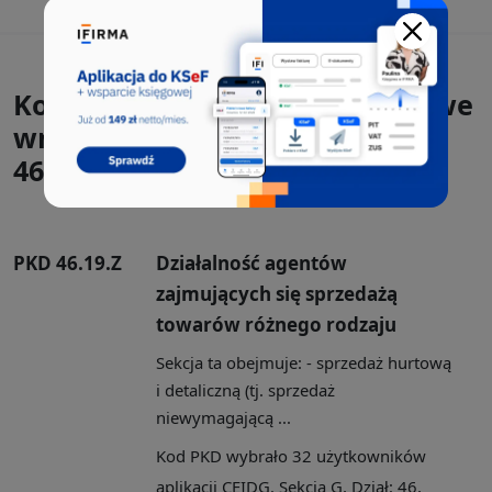
Kody PKD, które występowały we
wnioskach CEIDG-1 razem z
46.12.Z:
PKD 46.19.Z
Działalność agentów
zajmujących się sprzedażą
towarów różnego rodzaju
Sekcja ta obejmuje: - sprzedaż hurtową
i detaliczną (tj. sprzedaż
niewymagającą ...
Kod PKD wybrało 32 użytkowników
aplikacji CEIDG. Sekcja G, Dział: 46,