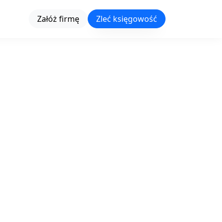
Załóż firmę
Zleć księgowość