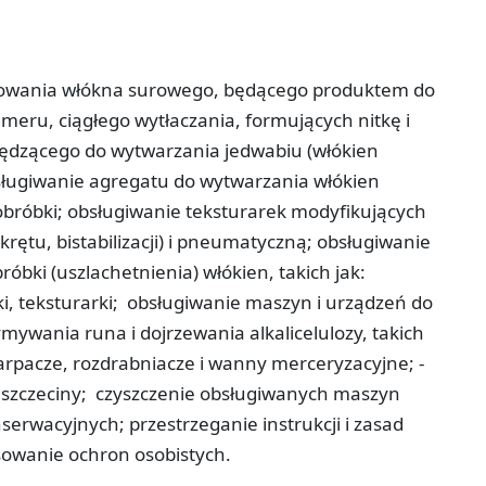
mowania włókna surowego, będącego produktem do
imeru, ciągłego wytłaczania, formujących nitkę i
zędzącego do wytwarzania jedwabiu (włókien
obsługiwanie agregatu do wytwarzania włókien
obróbki;­ obsługiwanie teksturarek modyfikujących
ętu, bistabilizacji) i pneumatyczną;­ obsługiwanie
óbki (uszlachetnienia) włókien, takich jak:
ki, teksturarki; ­ obsługiwanie maszyn i urządzeń do
zymywania runa i dojrzewania alkalicelulozy, takich
­
 szarpacze, rozdrabniacze i wanny merceryzacyjne; ­
i szczeciny; ­ czyszczenie obsługiwanych maszyn
erwacyjnych; przestrzeganie instrukcji i zasad
osowanie ochron osobistych.