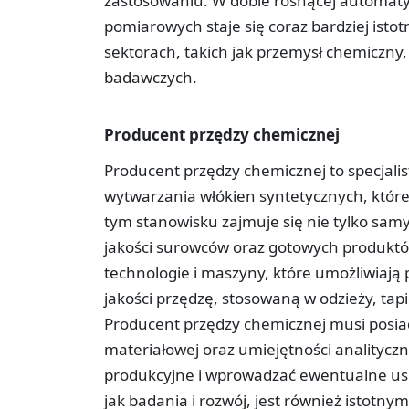
zastosowaniu. W dobie rosnącej automatyz
pomiarowych staje się coraz bardziej isto
sektorach, takich jak przemysł chemiczny,
badawczych.
Producent przędzy chemicznej
Producent przędzy chemicznej to specjalis
wytwarzania włókien syntetycznych, któr
tym stanowisku zajmuje się nie tylko sam
jakości surowców oraz gotowych produkt
technologie i maszyny, które umożliwiaj
jakości przędzę, stosowaną w odzieży, tap
Producent przędzy chemicznej musi posiad
materiałowej oraz umiejętności analitycz
produkcyjne i wprowadzać ewentualne usp
jak badania i rozwój, jest również istot