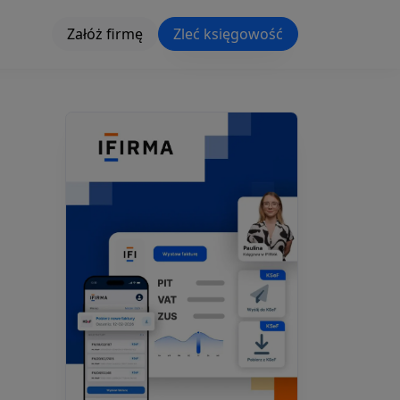
Załóż firmę
Zleć księgowość