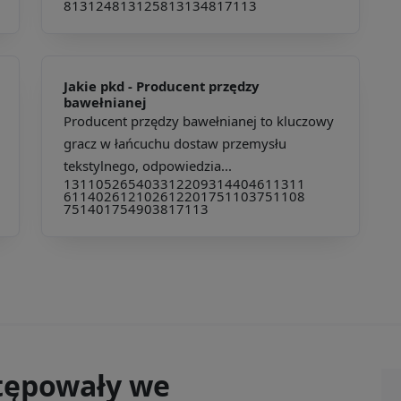
813124
813125
813134
817113
Jakie pkd -
Producent przędzy
bawełnianej
Producent przędzy bawełnianej to kluczowy
gracz w łańcuchu dostaw przemysłu
tekstylnego, odpowiedzia...
131105
265403
312209
314404
611311
611402
612102
612201
751103
751108
751401
754903
817113
tępowały we