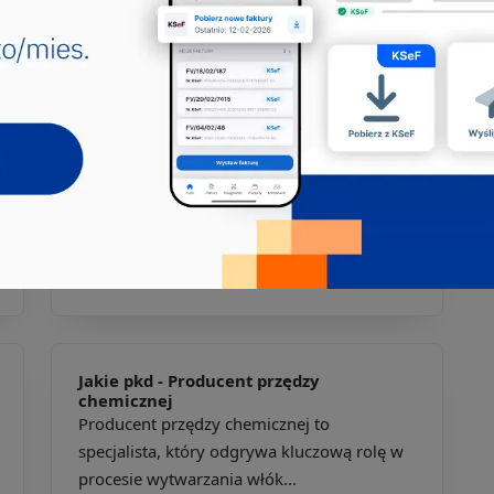
zajmujący się wytwarzaniem różnorodnych
barwników i pigmentów, kt...
611311
611402
Jakie pkd -
Mistrz produkcji tekstylnej
Mistrz produkcji tekstylnej to kluczowa
postać w zakładzie wytwórczym,
odpowiedzialna za kompleksowe...
131190
312201
312206
312208
312209
312210
312211
753303
Jakie pkd -
Producent przędzy
chemicznej
Producent przędzy chemicznej to
specjalista, który odgrywa kluczową rolę w
procesie wytwarzania włók...