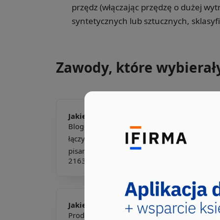
przędz (włączając przędzę o dużej wyt
syntetycznych lub sztucznych, sklasy
Zawody, które wybierał
Jakie pkd -
Bloger modowy
Bloger modowy to kreatywna osoba, która
łączy pasję do mody z umiejętnościami
pisarskimi i fotografi...
216303
514208
Jakie pkd -
Producent włóknin
Producent włóknin to specjalista zajmujący