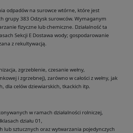
nia odpadów na surowce wtórne, które jest
ach grupy 383 Odzysk surowców. Wymaganym
rzanie fizyczne lub chemiczne. Działalność ta
lasach Sekcji E Dostawa wody; gospodarowanie
zana z rekultywacją.
izacja, zgrzeblenie, czesanie wełny,
kowej i zgrzebnej), zarówno w całości z wełny, jak
, dla celów dziewiarskich, tkackich itp.
onywanych w ramach działalności rolniczej,
klasach działu 01,
ych lub sztucznych oraz wytwarzania pojedynczych