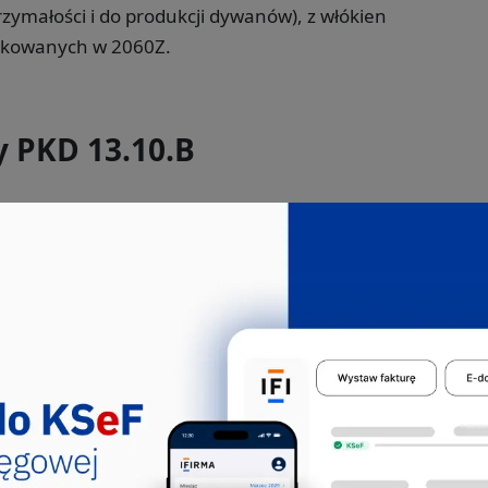
rzymałości i do produkcji dywanów), z włókien
fikowanych w 2060Z.
y PKD 13.10.B
Jakie pkd -
Stylista mody
Stylista mody to kreatywny profesjonalista,
który odgrywa kluczową rolę w świecie
mody, pomagając kl...
216303
311946
514208
Jakie pkd -
Producent barwników
Producent barwników to specjalista