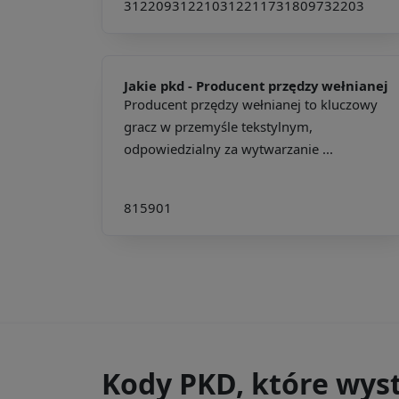
312209
312210
312211
731809
732203
Jakie pkd -
Producent przędzy wełnianej
Producent przędzy wełnianej to kluczowy
gracz w przemyśle tekstylnym,
odpowiedzialny za wytwarzanie ...
815901
Kody PKD, które wys