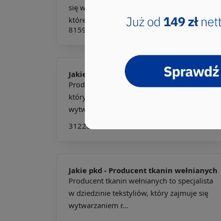
się wytwarzaniem materiałów włóknistych,
które znajdują s...
815901
Jakie pkd -
Producent przędzy lnianej
Producent przędzy lnianej to specjalista,
który odgrywa kluczową rolę w procesie
wytwarzania przędzy...
312209
815901
Jakie pkd -
Producent tkanin wełnianych
Producent tkanin wełnianych to specjalista
w dziedzinie tekstyliów, który zajmuje się
wytwarzaniem r...