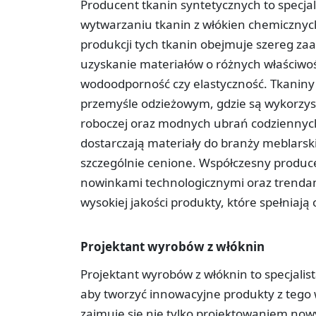
Producent tkanin syntetycznych to specjali
wytwarzaniu tkanin z włókien chemicznych, 
produkcji tych tkanin obejmuje szereg za
uzyskanie materiałów o różnych właściwoś
wodoodporność czy elastyczność. Tkaniny
przemyśle odzieżowym, gdzie są wykorzyst
roboczej oraz modnych ubrań codziennych
dostarczają materiały do branży meblarskiej
szczególnie cenione. Współczesny produce
nowinkami technologicznymi oraz trendam
wysokiej jakości produkty, które spełniają
Projektant wyrobów z włóknin
Projektant wyrobów z włóknin to specjalis
aby tworzyć innowacyjne produkty z tego
zajmuje się nie tylko projektowaniem nowyc