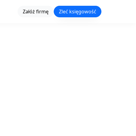
Załóż firmę
Zleć księgowość