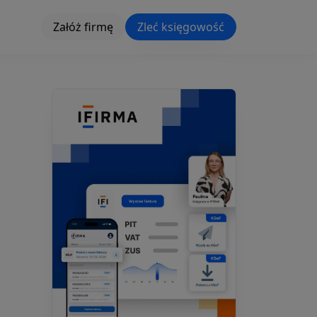
Załóż firmę
Zleć księgowość