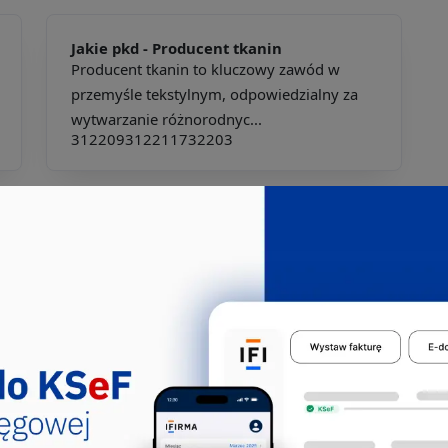
Jakie pkd -
Producent tkanin
Producent tkanin to kluczowy zawód w
przemyśle tekstylnym, odpowiedzialny za
wytwarzanie różnorodnyc...
312209
312211
732203
Jakie pkd -
Projektant wnętrz
Projektant wnętrz to kreatywny specjalista,
który łączy estetykę z funkcjonalnością, aby
stworzyć ha...
216102
343202
343290
Jakie pkd -
Producent dekoracji i ozdób
Producent dekoracji i ozdób to kreatywny