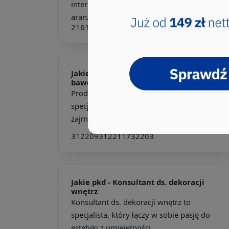
internetowy, który pasjonuje się sztuką
aranżacji przestrzeni...
216102
343202
Jakie pkd -
Producent tkanin
bawełnianych
Producent tkanin bawełnianych to
specjalista w dziedzinie tekstyliów, który
zajmuje się kompleksowym...
312209
312211
732203
Jakie pkd -
Konsultant ds. dekoracji
wnętrz
Konsultant ds. dekoracji wnętrz to
specjalista, który łączy w sobie pasję do
estetyki z umiejętności...