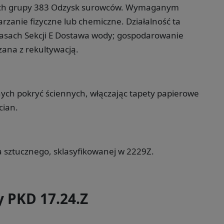
ach grupy 383 Odzysk surowców. Wymaganym
rzanie fizyczne lub chemiczne. Działalność ta
lasach Sekcji E Dostawa wody; gospodarowanie
zana z rekultywacją.
ych pokryć ściennych, włączając tapety papierowe
cian.
a sztucznego, sklasyfikowanej w 2229Z.
y PKD 17.24.Z