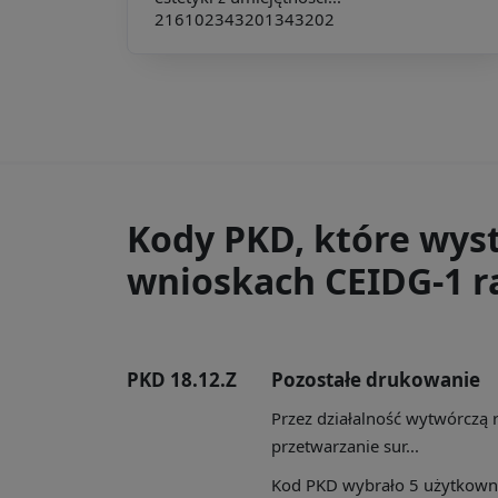
216102
343201
343202
Kody PKD, które wys
wnioskach CEIDG-1 ra
PKD 18.12.Z
Pozostałe drukowanie
Przez działalność wytwórczą 
przetwarzanie sur...
Kod PKD wybrało 5 użytkownik