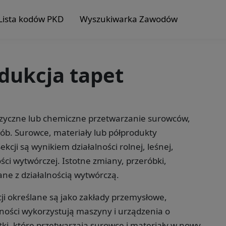
Lista kodów PKD
Wyszukiwarka Zawodów
odukcja tapet
fizyczne lub chemiczne przetwarzanie surowców,
ób. Surowce, materiały lub półprodukty
cji są wynikiem działalności rolnej, leśnej,
ści wytwórczej. Istotne zmiany, przeróbki,
ne z działalnością wytwórczą.
ji określane są jako zakłady przemysłowe,
alności wykorzystują maszyny i urządzenia o
i, które przetwarzają surowce i materiały w nowy