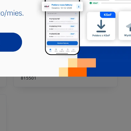
specjalista, który łączy sztukę z rzemiosłem,
tworząc unika...
343201
343202
524901
711901
731903
Jakie pkd -
Producent tkanin
syntetycznych
Producent tkanin syntetycznych to
specjalista lub firma, która koncentruje się
na wytwarzaniu tkanin...
312209
312210
312211
731809
732203
815501