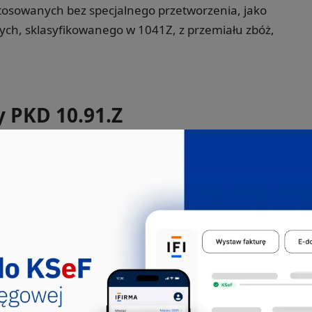
osowanych bez specjalnego przetworzenia, jako
stych, sklasyfikowanego w 1041Z, z przemiału zbóż,
y PKD 10.91.Z
Jakie pkd -
Technolog żywności
Technolog żywności to specjalista, który
odgrywa kluczową rolę w branży
spożywczej, szczególnie w pr...
214503
314403
314411
314490
751290
817114