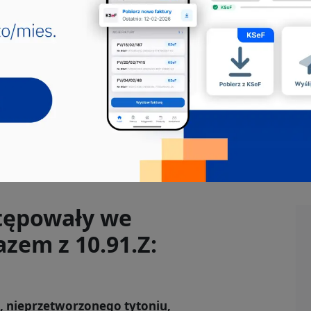
Jakie pkd -
Producent pasz dla zwierząt
Producent pasz dla zwierząt to kluczowy
zawód w branży rolniczej, który odgrywa
istotną rolę w zapew...
225213
612106
612107
612903
613002
751302
818902
tępowały we
zem z 10.91.Z:
, nieprzetworzonego tytoniu,