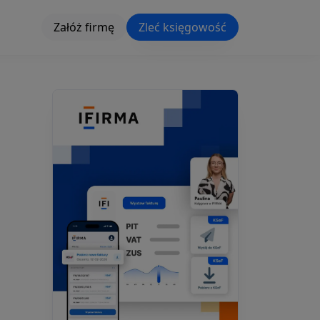
Załóż firmę
Zleć księgowość