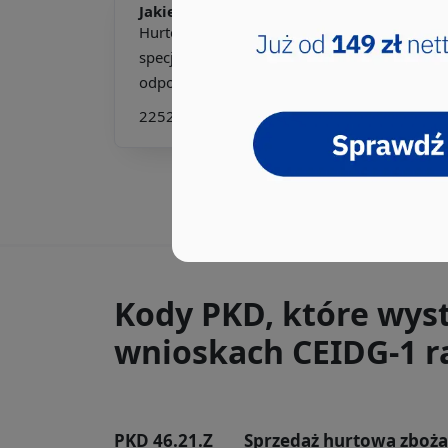
Jakie pkd -
Hurtownik pasz dla zwierząt
Hurtownik pasz dla zwierząt to kluczowy
specjalista w branży rolniczej,
odpowiedzialny za sprzedaż h...
225213
516410
516411
516490
612101
Kody PKD, które wys
wnioskach CEIDG-1 ra
PKD 46.21.Z
Sprzedaż hurtowa zboża