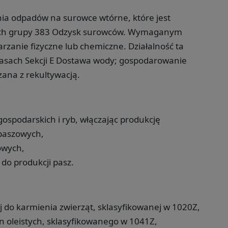
nia odpadów na surowce wtórne, które jest
ach grupy 383 Odzysk surowców. Wymaganym
rzanie fizyczne lub chemiczne. Działalność ta
lasach Sekcji E Dostawa wody; gospodarowanie
zana z rekultywacją.
gospodarskich i ryb, włączając produkcję
paszowych,
owych,
o produkcji pasz.
j do karmienia zwierząt, sklasyfikowanej w 1020Z,
 oleistych, sklasyfikowanego w 1041Z,