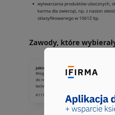
wytwarzania produktów ubocznych, st
karma dla zwierząt, np. z nasion olei
sklasyfikowanego w 1061Z itp.
Zawody, które wybierał
Jakie pkd -
Bloger rolniczy
Bloger rolniczy to osoba, która łączy pasję
do rolnictwa z umiejętnościami pisarskimi i
technologicz...
611104
611403
612102
612201