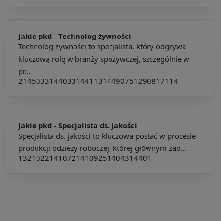
Jakie pkd -
Technolog żywności
Technolog żywności to specjalista, który odgrywa
kluczową rolę w branży spożywczej, szczególnie w
pr...
214503
314403
314411
314490
751290
817114
Jakie pkd -
Specjalista ds. jakości
Specjalista ds. jakości to kluczowa postać w procesie
produkcji odzieży roboczej, której głównym zad...
132102
214107
214109
251404
314401