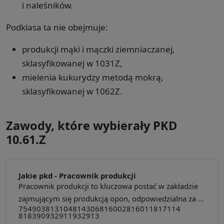
i naleśników.
Podklasa ta nie obejmuje:
produkcji mąki i mączki ziemniaczanej,
sklasyfikowanej w 1031Z,
mielenia kukurydzy metodą mokrą,
sklasyfikowanej w 1062Z.
Zawody, które wybierały PKD
10.61.Z
Jakie pkd -
Pracownik produkcji
Pracownik produkcji to kluczowa postać w zakładzie
zajmującym się produkcją opon, odpowiedzialna za ...
754903
813104
814306
816002
816011
817114
818390
932911
932913