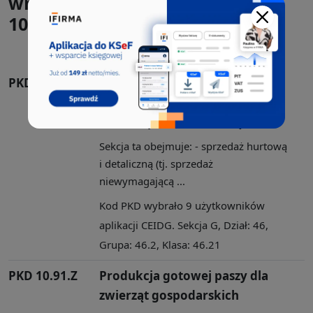
wnioskach CEIDG-1 razem z
10.61.Z:
PKD 46.21.Z
Sprzedaż hurtowa zboża,
nieprzetworzonego tytoniu,
nasion i pasz dla zwierząt
Sekcja ta obejmuje: - sprzedaż hurtową
i detaliczną (tj. sprzedaż
niewymagającą ...
Kod PKD wybrało 9 użytkowników
aplikacji CEIDG. Sekcja G, Dział: 46,
Grupa: 46.2, Klasa: 46.21
PKD 10.91.Z
Produkcja gotowej paszy dla
zwierząt gospodarskich