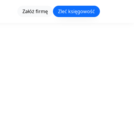
Załóż firmę
Zleć księgowość