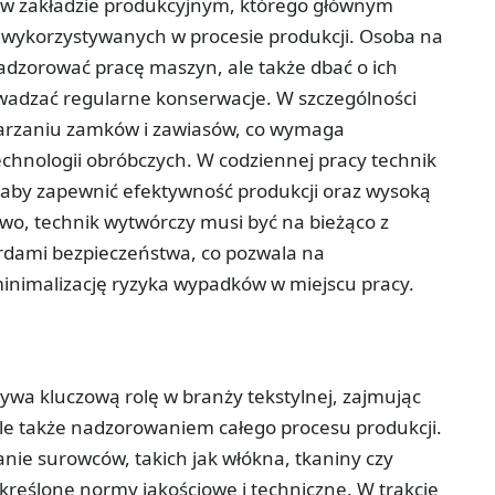
 w zakładzie produkcyjnym, którego głównym
 wykorzystywanych w procesie produkcji. Osoba na
adzorować pracę maszyn, ale także dbać o ich
wadzać regularne konserwacje. W szczególności
twarzaniu zamków i zawiasów, co wymaga
echnologii obróbczych. W codziennej pracy technik
 aby zapewnić efektywność produkcji oraz wysoką
o, technik wytwórczy musi być na bieżąco z
rdami bezpieczeństwa, co pozwala na
inimalizację ryzyka wypadków w miejscu pracy.
grywa kluczową rolę w branży tekstylnej, zajmując
, ale także nadzorowaniem całego procesu produkcji.
ie surowców, takich jak włókna, tkaniny czy
określone normy jakościowe i techniczne. W trakcie