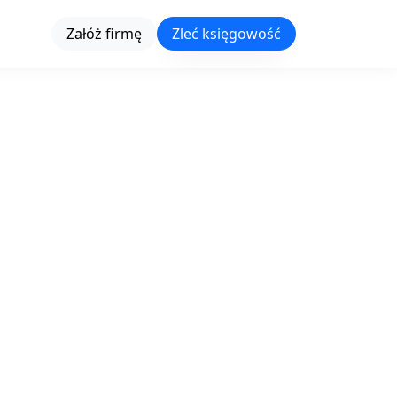
Załóż firmę
Zleć księgowość