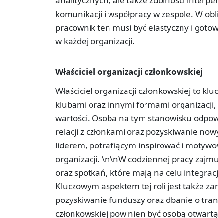
analitycznych, ale także zdolności interp
komunikacji i współpracy w zespole. W obl
pracownik ten musi być elastyczny i goto
w każdej organizacji.
Właściciel organizacji członkowskiej
Właściciel organizacji członkowskiej to k
klubami oraz innymi formami organizacji,
wartości. Osoba na tym stanowisku odpowi
relacji z członkami oraz pozyskiwanie no
liderem, potrafiącym inspirować i motywo
organizacji. \n\nW codziennej pracy zajm
oraz spotkań, które mają na celu integracj
Kluczowym aspektem tej roli jest także za
pozyskiwanie funduszy oraz dbanie o tran
członkowskiej powinien być osobą otwartą