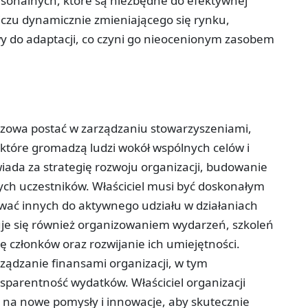
ersonalnych, które są niezbędne do efektywnej
iczu dynamicznie zmieniającego się rynku,
wy do adaptacji, co czyni go nieocenionym zasobem
luczowa postać w zarządzaniu stowarzyszeniami,
 które gromadzą ludzi wokół wspólnych celów i
ada za strategię rozwoju organizacji, budowanie
wych uczestników. Właściciel musi być doskonałym
wać innych do aktywnego udziału w działaniach
uje się również organizowaniem wydarzeń, szkoleń
ę członków oraz rozwijanie ich umiejętności.
rządzanie finansami organizacji, w tym
sparentność wydatków. Właściciel organizacji
 na nowe pomysły i innowacje, aby skutecznie