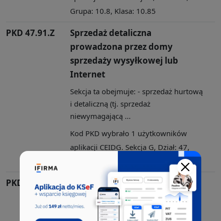
Grupa: 10.8, Klasa: 10.85
PKD 47.91.Z
Sprzedaż detaliczna
prowadzona przez domy
sprzedaży wysyłkowej lub
Internet
Sekcja ta obejmuje: - sprzedaż hurtową
i detaliczną (tj. sprzedaż
niewymagającą ...
Kod PKD wybrało 1 użytkowników
aplikacji CEIDG. Sekcja G, Dział: 47,
Grupa: 47.9, Klasa: 47.91
PKD 45.20.Z
Konserwacja i naprawa
pojazdów samochodowych, z
wyłączeniem motocykli