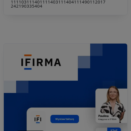
111103
111401
111403
111404
111490
112017
242190
335404