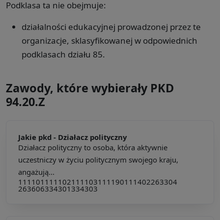
Podklasa ta nie obejmuje:
działalności edukacyjnej prowadzonej przez te
organizacje, sklasyfikowanej w odpowiednich
podklasach działu 85.
Zawody, które wybierały PKD
94.20.Z
Jakie pkd -
Działacz polityczny
Działacz polityczny to osoba, która aktywnie
uczestniczy w życiu politycznym swojego kraju,
angażują...
111101
111102
111103
111190
111402
263304
263606
334301
334303