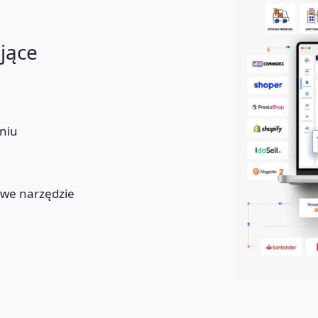
ające
niu
u
owe narzędzie