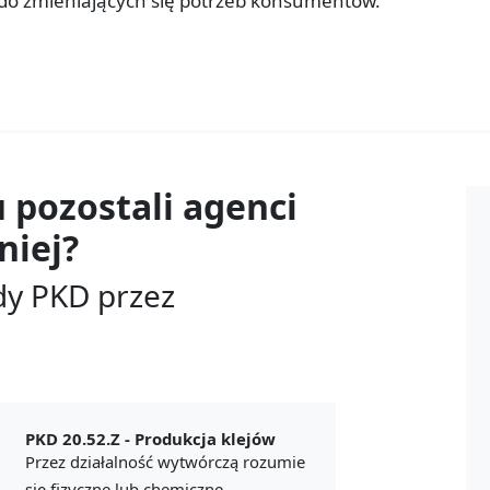
do zmieniających się potrzeb konsumentów.
u
pozostali agenci
niej?
dy PKD przez
PKD 20.52.Z -
Produkcja klejów
Przez działalność wytwórczą rozumie
się fizyczne lub chemiczne