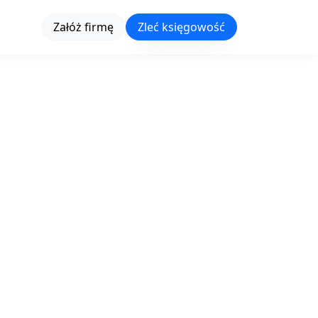
Załóż firmę
Zleć księgowość