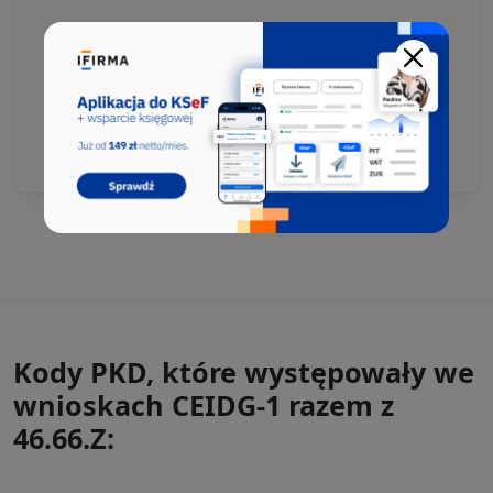
Kody PKD, które występowały we
wnioskach CEIDG-1 razem z
46.66.Z: