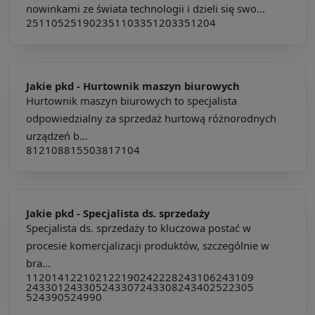
nowinkami ze świata technologii i dzieli się swo...
251105
251902
351103
351203
351204
Jakie pkd -
Hurtownik maszyn biurowych
Hurtownik maszyn biurowych to specjalista
odpowiedzialny za sprzedaż hurtową różnorodnych
urządzeń b...
812108
815503
817104
Jakie pkd -
Specjalista ds. sprzedaży
Specjalista ds. sprzedaży to kluczowa postać w
procesie komercjalizacji produktów, szczególnie w
bra...
112014
122102
122190
242228
243106
243109
243301
243305
243307
243308
243402
522305
524390
524990