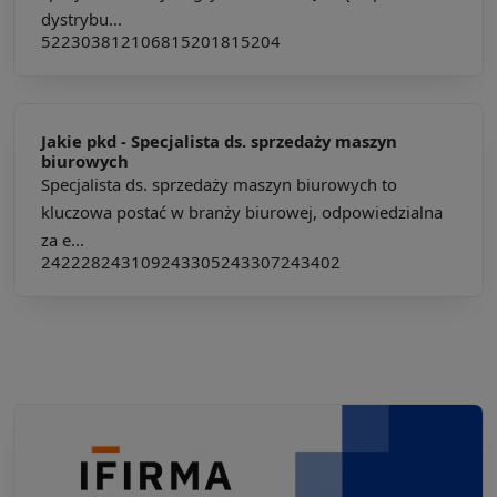
dystrybu...
522303
812106
815201
815204
Jakie pkd -
Specjalista ds. sprzedaży maszyn
biurowych
Specjalista ds. sprzedaży maszyn biurowych to
kluczowa postać w branży biurowej, odpowiedzialna
za e...
242228
243109
243305
243307
243402