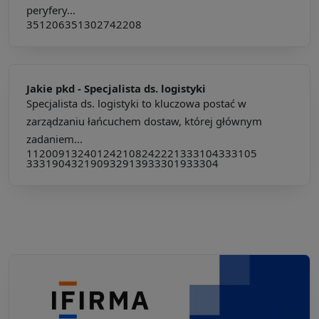
peryfery...
351206
351302
742208
Jakie pkd -
Specjalista ds. logistyki
Specjalista ds. logistyki to kluczowa postać w
zarządzaniu łańcuchem dostaw, której głównym
zadaniem...
112009
132401
242108
242221
333104
333105
333190
432190
932913
933301
933304