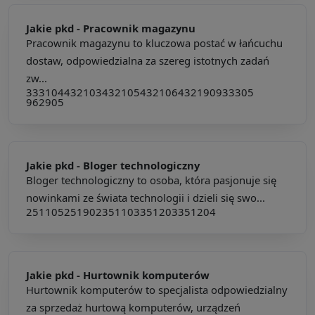
Jakie pkd -
Pracownik magazynu
Pracownik magazynu to kluczowa postać w łańcuchu
dostaw, odpowiedzialna za szereg istotnych zadań
zw...
333104
432103
432105
432106
432190
933305
962905
Jakie pkd -
Bloger technologiczny
Bloger technologiczny to osoba, która pasjonuje się
nowinkami ze świata technologii i dzieli się swo...
251105
251902
351103
351203
351204
Jakie pkd -
Hurtownik komputerów
Hurtownik komputerów to specjalista odpowiedzialny
za sprzedaż hurtową komputerów, urządzeń