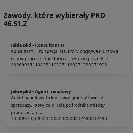
Zawody, które wybierały PKD
46.51.Z
Jakie pkd -
Konsultant IT
Konsultant IT to specjalista, który odgrywa kluczową
rolę w procesie transformacji cyfrowej przedsię...
235690
251102
251105
251190
251290
251902
Jakie pkd -
Agent handlowy
Agent handlowy to kluczowy gracz w świecie
sprzedaży, który pełni rolę pośrednika między
producentam...
142090
142090
332203
332203
332490
332490