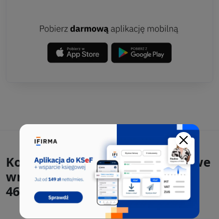
Kody PKD, które występowały we
wnioskach CEIDG-1 razem z
46.51.Z: