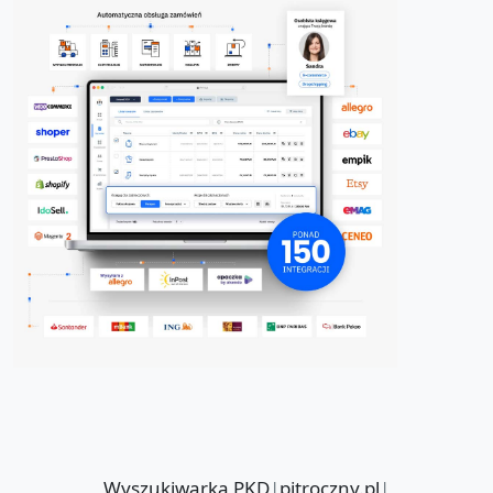
Wyszukiwarka PKD
|
pitroczny.pl
|