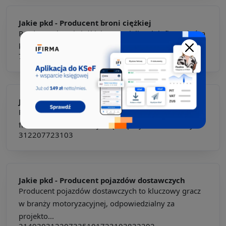
Jakie pkd -
Producent broni ciężkiej
Producent broni ciężkiej to specjalista lub firma, która
koncentruje się na projektowaniu, wytwarzan...
754202
Jakie pkd -
Producent pojazdów terenowych
Producent pojazdów terenowych to specjalista lub
firma, która koncentruje się na projektowaniu i wyt...
312207
723103
Jakie pkd -
Producent pojazdów dostawczych
Producent pojazdów dostawczych to kluczowy gracz
w branży motoryzacyjnej, odpowiedzialny za
projekto...
214930
312207
335101
723103
832202