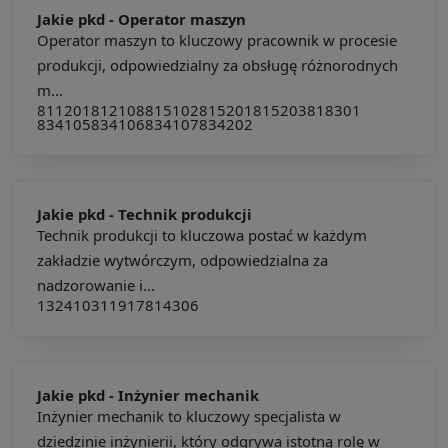
Jakie pkd -
Operator maszyn
Operator maszyn to kluczowy pracownik w procesie
produkcji, odpowiedzialny za obsługę różnorodnych
m...
811201
812108
815102
815201
815203
818301
834105
834106
834107
834202
Jakie pkd -
Technik produkcji
Technik produkcji to kluczowa postać w każdym
zakładzie wytwórczym, odpowiedzialna za
nadzorowanie i...
132410
311917
814306
Jakie pkd -
Inżynier mechanik
Inżynier mechanik to kluczowy specjalista w
dziedzinie inżynierii, który odgrywa istotną rolę w