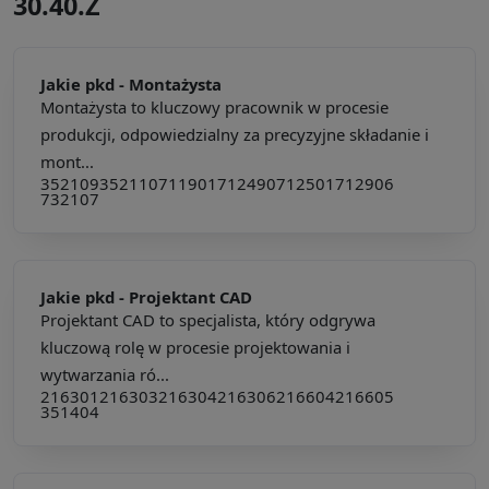
30.40.Z
Jakie pkd -
Montażysta
Montażysta to kluczowy pracownik w procesie
produkcji, odpowiedzialny za precyzyjne składanie i
mont...
352109
352110
711901
712490
712501
712906
732107
Jakie pkd -
Projektant CAD
Projektant CAD to specjalista, który odgrywa
kluczową rolę w procesie projektowania i
wytwarzania ró...
216301
216303
216304
216306
216604
216605
351404