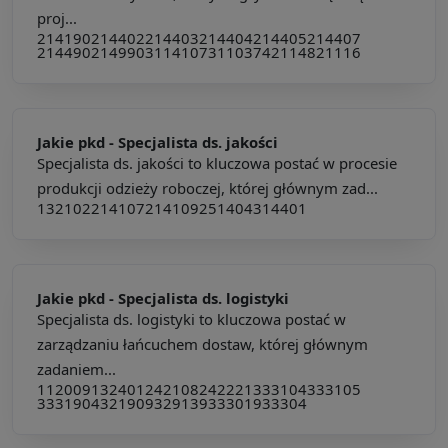
proj...
214190
214402
214403
214404
214405
214407
214490
214990
311410
731103
742114
821116
Jakie pkd -
Specjalista ds. jakości
Specjalista ds. jakości to kluczowa postać w procesie
produkcji odzieży roboczej, której głównym zad...
132102
214107
214109
251404
314401
Jakie pkd -
Specjalista ds. logistyki
Specjalista ds. logistyki to kluczowa postać w
zarządzaniu łańcuchem dostaw, której głównym
zadaniem...
112009
132401
242108
242221
333104
333105
333190
432190
932913
933301
933304