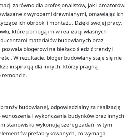
acji zarówno dla profesjonalistów, jak i amatorów.
 związane z wyrobami drewnianymi, omawiając ich
yczące ich obróbki i montażu. Dzięki swojej pracy,
wki, które pomogą im w realizacji własnych
oducentami materiałów budowlanych oraz
ozwala blogerowi na bieżąco śledzić trendy i
ści. W rezultacie, bloger budowlany staje się nie
akże inspiracją dla innych, którzy pragną
b remoncie.
branży budowlanej, odpowiedzialny za realizację
o wznoszenia i wykończania budynków oraz innych
tym stanowisku wykonują szereg zadań, w tym
 elementów prefabrykowanych, co wymaga