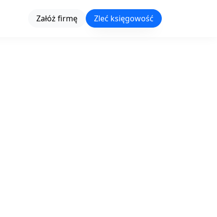
Załóż firmę
Zleć księgowość