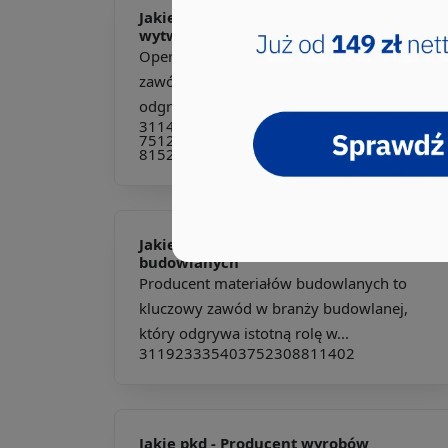
Jakie pkd -
Operator maszyn
wytwórczych
Operator maszyn wytwórczych to kluczowy
zawód w branży produkcyjnej, który
odgrywa istotną rolę w pr...
311410
313901
313990
711390
741212
751203
754490
811490
814204
814205
815201
815203
815204
818290
818904
Jakie pkd -
Producent materiałów
budowlanych
Producent materiałów budowlanych to
kluczowy zawód w branży budowlanej,
który odgrywa istotną rolę w...
311923
335403
752308
811402
Jakie pkd -
Producent wyrobów