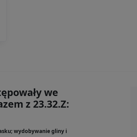
tępowały we
zem z 23.32.Z:
asku; wydobywanie gliny i