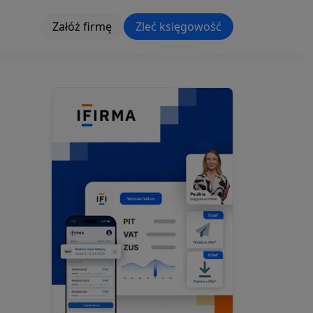
Załóż firmę
Zleć księgowość