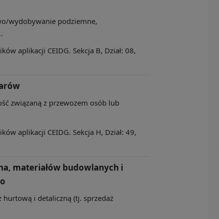
ctwo/wydobywanie podziemne,
.
ów aplikacji CEIDG. Sekcja B, Dział: 08,
warów
lność związaną z przewozem osób lub
ów aplikacji CEIDG. Sekcja H, Dział: 49,
na, materiałów budowlanych i
go
 hurtową i detaliczną (tj. sprzedaż