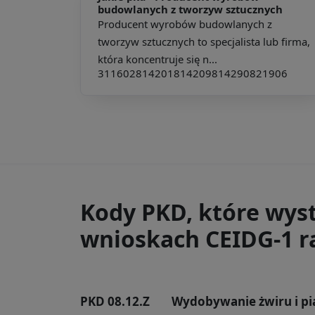
budowlanych z tworzyw sztucznych
Producent wyrobów budowlanych z
tworzyw sztucznych to specjalista lub firma,
która koncentruje się n...
311602
814201
814209
814290
821906
Kody PKD, które wys
wnioskach CEIDG-1 ra
PKD 08.12.Z
Wydobywanie żwiru i pi