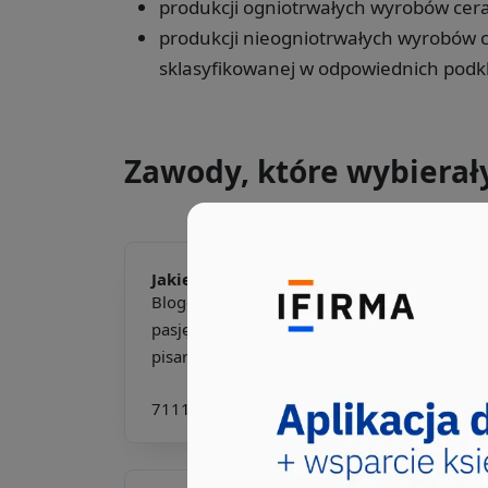
produkcji ogniotrwałych wyrobów cer
produkcji nieogniotrwałych wyrobów 
sklasyfikowanej w odpowiednich podk
Zawody, które wybierał
Jakie pkd -
Bloger budowlany
Bloger budowlany to osoba, która łączy
pasję do budownictwa z umiejętnościami
pisarskimi, tworząc wa...
711104
711503