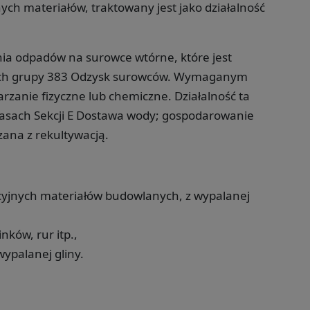
ch materiałów, traktowany jest jako działalność
nia odpadów na surowce wtórne, które jest
ach grupy 383 Odzysk surowców. Wymaganym
rzanie fizyczne lub chemiczne. Działalność ta
lasach Sekcji E Dostawa wody; gospodarowanie
zana z rekultywacją.
cyjnych materiałów budowlanych, z wypalanej
ków, rur itp.,
ypalanej gliny.