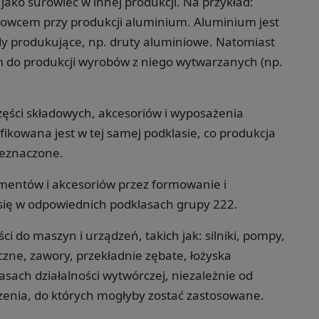
ako surowiec w innej produkcji. Na przykład:
surowcem przy produkcji aluminium. Aluminium jest
 produkujące, np. druty aluminiowe. Natomiast
 do produkcji wyrobów z niego wytwarzanych (np.
zęści składowych, akcesoriów i wyposażenia
ikowana jest w tej samej podklasie, co produkcja
zeznaczone.
ementów i akcesoriów przez formowanie i
się w odpowiednich podklasach grupy 222.
i do maszyn i urządzeń, takich jak: silniki, pompy,
zne, zawory, przekładnie zębate, łożyska
sach działalności wytwórczej, niezależnie od
enia, do których mogłyby zostać zastosowane.