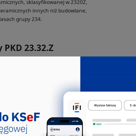
amicznych, sklasyfikowanej w 2320Z,
ceramicznych innych niż budowlane,
lasach grupy 234.
y PKD 23.32.Z
Jakie pkd -
Inżynier budownictwa
Inżynier budownictwa to kluczowy
specjalista w branży budowlanej, którego
głównym zadaniem jest proj...
214202
214203
214204
214205
214206
214207
214208
214209
214290
214907
229106
311201
335403