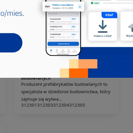
Jakie pkd -
Producent wyrobów
betonowych
Producent wyrobów betonowych to
specjalista lub firma, która koncentruje się
na wytwarzaniu szerokie...
214912
711401
711402
731401
811401
811405
811406
811407
813110
813116
Jakie pkd -
Producent prefabrykatów
budowlanych
Producent prefabrykatów budowlanych to
specjalista w dziedzinie budownictwa, który
zajmuje się wytwa...
312301
312303
312304
312305