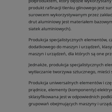
półproduktem, który będzie wykorzystany j
produkt rafinacji tlenku glinowego jest 
surowcem wykorzystywanym przez zakłady
drut aluminiowy jest materiałem bazowym
siatek aluminiowych).
Produkcja specjalistycznych elementów, c
dodatkowego do maszyn i urządzeń, klasyf
maszyn i urządzeń, dla których są one pr
Jednakże, produkcja specjalistycznych el
wytłaczanie tworzywa sztucznego, mieści 
Produkcja uniwersalnych elementów i częśc
prądnice, elementy (komponenty) elektryc
sklasyfikowana jest w odpowiednich podkla
grupowań obejmujących maszyny i urządz