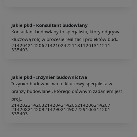
Jakie pkd -
Konsultant budowlany
Konsultant budowlany to specjalista, który odgrywa
kluczową rolę w procesie realizacji projektów bud...
214204
214206
214210
242211
311201
311211
335403
Jakie pkd -
Inżynier budownictwa
Inżynier budownictwa to kluczowy specjalista w
branży budowlanej, którego głównym zadaniem jest
proj...
214202
214203
214204
214205
214206
214207
214208
214209
214290
214907
229106
311201
335403