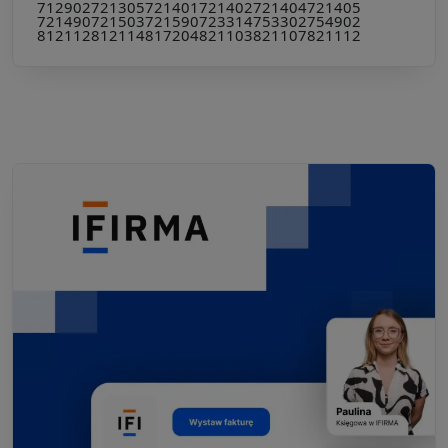
712902
721305
721401
721402
721404
721405
721490
721503
721590
723314
753302
754902
812112
812114
817204
821103
821107
821112