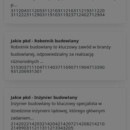
p...
311204
311205
311210
311216
311219
311220
311222
311290
311910
311923
712402
712904
Jakie pkd -
Robotnik budowlany
Robotnik budowlany to kluczowy zawód w branży
budowlanej, odpowiedzialny za realizację
różnorodnych ...
515303
711104
711403
711690
711904
713390
931206
931301
Jakie pkd -
Inżynier budowlany
Inżynier budowlany to kluczowy specjalista w
dziedzinie inżynierii lądowej, którego głównym
zadaniem...
214202
214203
214204
214207
214208
214210
214990
311211
311213
343205