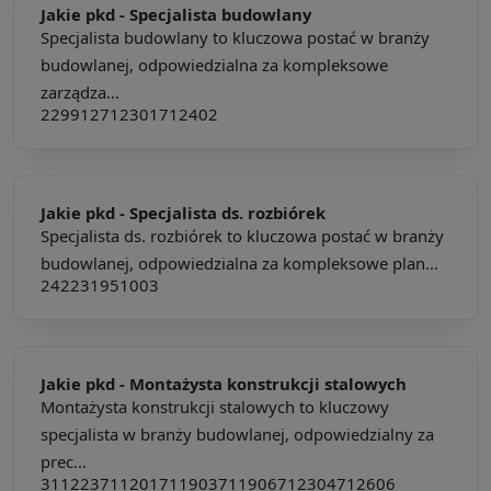
Jakie pkd -
Specjalista budowlany
Specjalista budowlany to kluczowa postać w branży
budowlanej, odpowiedzialna za kompleksowe
zarządza...
229912
712301
712402
Jakie pkd -
Specjalista ds. rozbiórek
Specjalista ds. rozbiórek to kluczowa postać w branży
budowlanej, odpowiedzialna za kompleksowe plan...
242231
951003
Jakie pkd -
Montażysta konstrukcji stalowych
Montażysta konstrukcji stalowych to kluczowy
specjalista w branży budowlanej, odpowiedzialny za
prec...
311223
711201
711903
711906
712304
712606