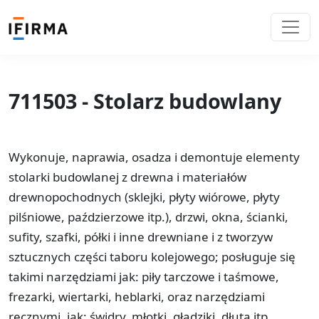
711503 - Stolarz budowlany
Wykonuje, naprawia, osadza i demontuje elementy
stolarki budowlanej z drewna i materiałów
drewnopochodnych (sklejki, płyty wiórowe, płyty
pilśniowe, paździerzowe itp.), drzwi, okna, ścianki,
sufity, szafki, półki i inne drewniane i z tworzyw
sztucznych części taboru kolejowego; posługuje się
takimi narzędziami jak: piły tarczowe i taśmowe,
frezarki, wiertarki, heblarki, oraz narzędziami
ręcznymi, jak: świdry, młotki, gładziki, dłuta itp.