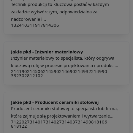
Technik produkcji to kluczowa postać w każdym
zakładzie wytwórczym, odpowiedzialna za
nadzorowanie i...
132410
311917
814306
Jakie pkd -
Inżynier materiałowy
Inżynier materiałowy to specjalista, który odgrywa
kluczową rolę w procesie projektowania i produkcj...
214190
214506
214590
214690
214932
214990
332302
812102
Jakie pkd -
Producent ceramiki stołowej
Producent ceramiki stołowej to specjalista lub firma,
która zajmuje się projektowaniem i wytwarzanie...
712202
731401
731402
731403
731490
818106
818122