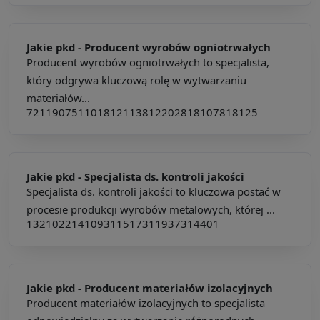
Jakie pkd -
Producent wyrobów ogniotrwałych
Producent wyrobów ogniotrwałych to specjalista,
który odgrywa kluczową rolę w wytwarzaniu
materiałów...
721190
751101
812113
812202
818107
818125
Jakie pkd -
Specjalista ds. kontroli jakości
Specjalista ds. kontroli jakości to kluczowa postać w
procesie produkcji wyrobów metalowych, której ...
132102
214109
311517
311937
314401
Jakie pkd -
Producent materiałów izolacyjnych
Producent materiałów izolacyjnych to specjalista