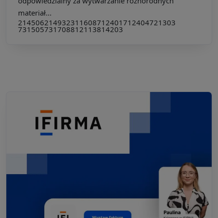
odpowiedzialny za wytwarzanie różnorodnych
materiał...
214506
214932
311608
712401
712404
721303
731505
731708
812113
814203