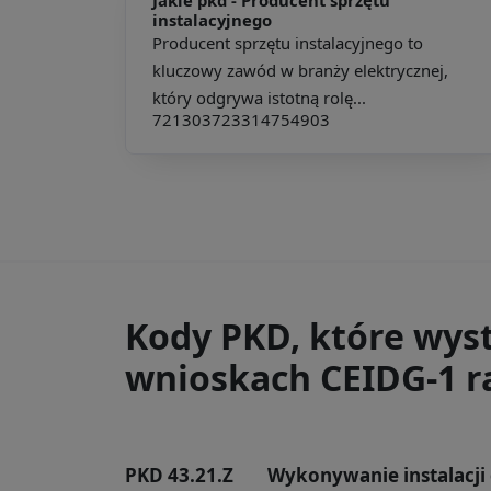
instalacyjnego
Producent sprzętu instalacyjnego to
kluczowy zawód w branży elektrycznej,
który odgrywa istotną rolę...
721303
723314
754903
Kody PKD, które wys
wnioskach CEIDG-1 ra
PKD 43.21.Z
Wykonywanie instalacji