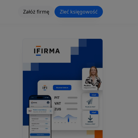
Załóż firmę
Zleć księgowość