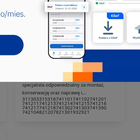
Jakie pkd -
Inżynier elektryk
Inżynier elektryk to kluczowy specjalista w
dziedzinie technologii elektrycznej, którego
praca obejm...
214990
215101
215103
215104
215190
741103
741201
741290
741390
Jakie pkd -
Technik instalacji
elektrycznych
Technik instalacji elektrycznych to
specjalista odpowiedzialny za montaż,
konserwację oraz naprawę i...
311303
315316
741101
741102
741201
741211
741213
741214
741215
741216
741217
741218
741302
741303
741390
742104
821207
821301
932921