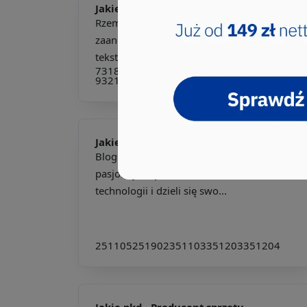
Jakie pkd -
Rzemieślnik
Rzemieślnik to osoba, która z pasją i
zaangażowaniem tworzy unikalne wyroby
tekstylne, takie jak tor...
731804
731808
731810
731990
753304
932102
Jakie pkd -
Bloger technologiczny
Bloger technologiczny to osoba, która
pasjonuje się nowinkami ze świata
technologii i dzieli się swo...
251105
251902
351103
351203
351204
Jakie pkd -
Producent sprzętu