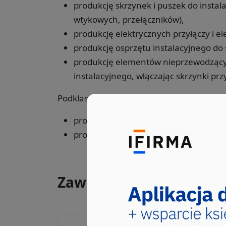
produkcję skrzynek i puszek do instalac
wtykowych, przełączników),
produkcję elektrycznych przyłączy i el
produkcję osprzętu instalacyjnego do 
produkcję elementów nieprzewodzącyc
instalacyjnego, włączając skrzynki pr
Podklasa ta nie obejmuje:
produkcji izolatorów ceramicznych, s
produkcji elektronicznych złączy, gnia
Zawody, które wybierał