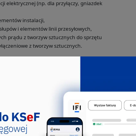
ji elektrycznej (np. dla przyłączy, gniazdek
ementów instalacji,
słupów i elementów linii przesyłowych,
h prądu z tworzyw sztucznych do sprzętu
zyłączeniowe z tworzyw sztucznych.
klasyfikowanej w 2343Z,
zdek i przełączników, sklasyfikowanej 2611Z.
y PKD 27.33.Z