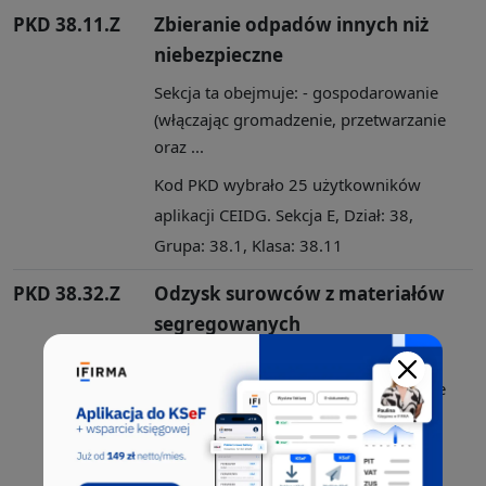
PKD 38.11.Z
Zbieranie odpadów innych niż
niebezpieczne
Sekcja ta obejmuje: - gospodarowanie
(włączając gromadzenie, przetwarzanie
oraz ...
Kod PKD wybrało 25 użytkowników
aplikacji CEIDG. Sekcja E, Dział: 38,
Grupa: 38.1, Klasa: 38.11
PKD 38.32.Z
Odzysk surowców z materiałów
segregowanych
Sekcja ta obejmuje: - gospodarowanie
(włączając gromadzenie, przetwarzanie
oraz ...
Kod PKD wybrało 18 użytkowników
aplikacji CEIDG. Sekcja E, Dział: 38,