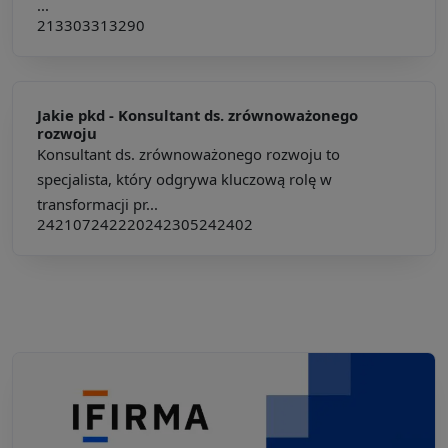
...
213303
313290
Jakie pkd -
Konsultant ds. zrównoważonego
rozwoju
Konsultant ds. zrównoważonego rozwoju to
specjalista, który odgrywa kluczową rolę w
transformacji pr...
242107
242220
242305
242402