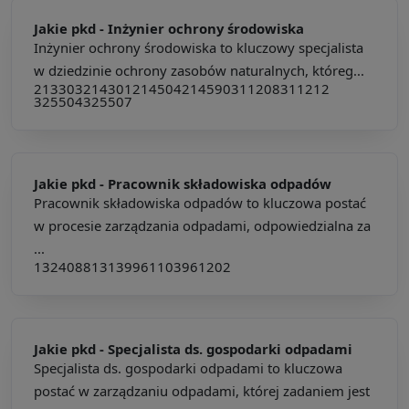
Jakie pkd -
Inżynier ochrony środowiska
Inżynier ochrony środowiska to kluczowy specjalista
w dziedzinie ochrony zasobów naturalnych, któreg...
213303
214301
214504
214590
311208
311212
325504
325507
Jakie pkd -
Pracownik składowiska odpadów
Pracownik składowiska odpadów to kluczowa postać
w procesie zarządzania odpadami, odpowiedzialna za
...
132408
813139
961103
961202
Jakie pkd -
Specjalista ds. gospodarki odpadami
Specjalista ds. gospodarki odpadami to kluczowa
postać w zarządzaniu odpadami, której zadaniem jest