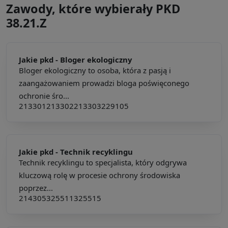
Zawody, które wybierały PKD
38.21.Z
Jakie pkd -
Bloger ekologiczny
Bloger ekologiczny to osoba, która z pasją i
zaangażowaniem prowadzi bloga poświęconego
ochronie śro...
213301
213302
213303
229105
Jakie pkd -
Technik recyklingu
Technik recyklingu to specjalista, który odgrywa
kluczową rolę w procesie ochrony środowiska
poprzez...
214305
325511
325515