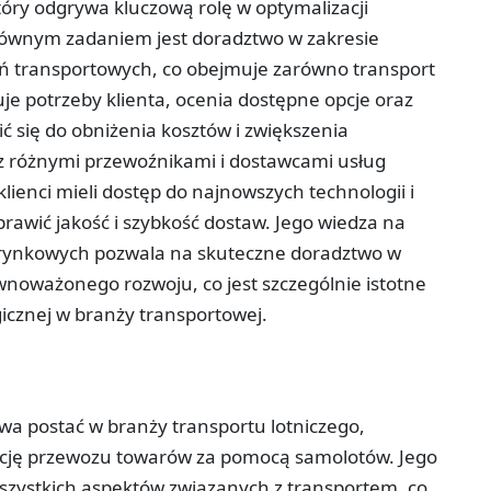
który odgrywa kluczową rolę w optymalizacji
głównym zadaniem jest doradztwo w zakresie
ń transportowych, co obejmuje zarówno transport
uje potrzeby klienta, ocenia dostępne opcje oraz
ć się do obniżenia kosztów i zwiększenia
 z różnymi przewoźnikami i dostawcami usług
lienci mieli dostęp do najnowszych technologii i
awić jakość i szybkość dostaw. Jego wiedza na
rynkowych pozwala na skuteczne doradztwo w
wnoważonego rozwoju, co jest szczególnie istotne
icznej w branży transportowej.
zowa postać w branży transportu lotniczego,
cję przewozu towarów za pomocą samolotów. Jego
zystkich aspektów związanych z transportem, co