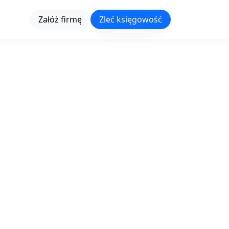
Załóż firmę
Zleć księgowość