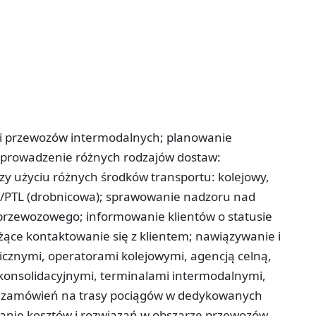
mi przewozów intermodalnych; planowanie
 prowadzenie różnych rodzajów dostaw:
zy użyciu różnych środków transportu: kolejowy,
TL/PTL (drobnicowa); sprawowanie nadzoru nad
przewozowego; informowanie klientów o statusie
ące kontaktowanie się z klientem; nawiązywanie i
cznymi, operatorami kolejowymi, agencją celną,
nsolidacyjnymi, terminalami intermodalnymi,
ie zamówień na trasy pociągów w dedykowanych
anie kosztów i rozwiązań w obszarze przewozów