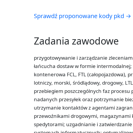
Sprawdź proponowane kody pkd →
Zadania zawodowe
przygotowywanie i zarządzanie zlecenia
łańcucha dostaw w formie intermodalnej;
kontenerowa FCL, FTL (całopojazdowa), pr
lotniczy, morski, śródlądowy, drogowy, L
przebiegiem poszczególnych faz procesu 
nadanych przesyłek oraz potrzymanie bież
utrzymanie kontaktów z agentami zagrani
przewoźnikami drogowymi, magazynami ko
spedytorami; uzgadnianie i zatwierdzan
systemach informatycznych; optymalizow