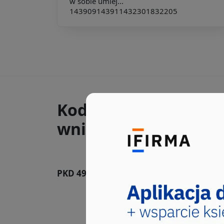
w sobie umiej...
143909
143911
432301
832205
Kody PKD, które wys
wnioskach CEIDG-1 ra
PKD 49.41.Z
Transport drogowy to
Sekcja ta obejmuje: - działa
towarów realizow...
Kod PKD wybrało 46 użytkowni