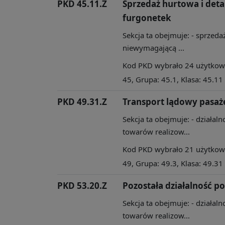
PKD 45.11.Z
Sprzedaż hurtowa i det
furgonetek
Sekcja ta obejmuje: - sprzedaż
niewymagającą ...
Kod PKD wybrało 24 użytkowni
45, Grupa: 45.1, Klasa: 45.11
PKD 49.31.Z
Transport lądowy pasaże
Sekcja ta obejmuje: - działa
towarów realizow...
Kod PKD wybrało 21 użytkowni
49, Grupa: 49.3, Klasa: 49.31
PKD 53.20.Z
Pozostała działalność p
Sekcja ta obejmuje: - działa
towarów realizow...