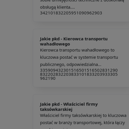
obsługą klienta....
342101
832205
951090
962903
Jakie pkd -
Kierowca transportu
wahadłowego
Kierowca transportu wahadłowego to
kluczowa postać w systemie transportu
publicznego, odpowiedzialna...
335909
432301
516501
516502
831290
832202
832203
833101
833203
933305
962190
Jakie pkd -
Właściciel firmy
taksówkarskiej
Właściciel firmy taksówkarskiej to kluczowa
postać w branży transportowej, która łączy