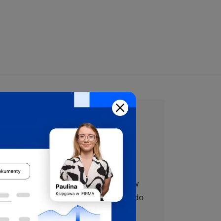
Załóż firmę
bezpłatnie
z pomocą ekspertów
Oferujemy bezpłatne wsparcie w
całym procesie rejestracji firmy do
CEIDG, US, ZUS i VAT.