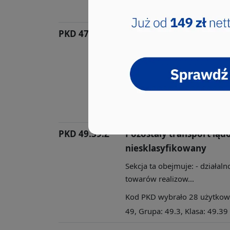
49, Grupa: 49.4, Klasa: 49.41
PKD 47.91.Z
Sprzedaż detaliczna pr
wysyłkowej lub Interne
Sekcja ta obejmuje: - sprzedaż
niewymagającą ...
Kod PKD wybrało 34 użytkowni
47, Grupa: 47.9, Klasa: 47.91
PKD 49.39.Z
Pozostały transport lądo
niesklasyfikowany
Sekcja ta obejmuje: - działa
towarów realizow...
Kod PKD wybrało 28 użytkowni
49, Grupa: 49.3, Klasa: 49.39