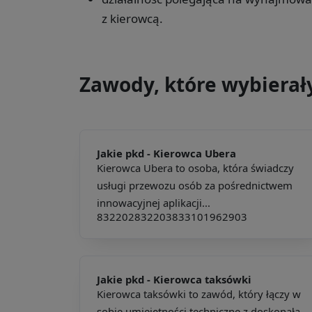
z kierowcą.
Zawody, które wybierał
Jakie pkd -
Kierowca Ubera
Kierowca Ubera to osoba, która świadczy
usługi przewozu osób za pośrednictwem
innowacyjnej aplikacji...
832202
832203
833101
962903
Jakie pkd -
Kierowca taksówki
Kierowca taksówki to zawód, który łączy w
sobie umiejętności techniczne z doskonałą