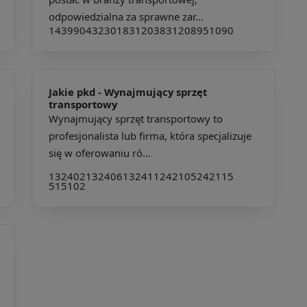
odpowiedzialna za sprawne zar...
143990
432301
831203
831208
951090
Jakie pkd -
Wynajmujący sprzęt
transportowy
Wynajmujący sprzęt transportowy to
profesjonalista lub firma, która specjalizuje
się w oferowaniu ró...
132402
132406
132411
242105
242115
515102