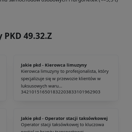
y PKD 49.32.Z
Jakie pkd -
Kierowca limuzyny
Kierowca limuzyny to profesjonalista, który
specjalizuje się w przewozie klientów w
luksusowych waru...
342101
516501
832203
833101
962903
Jakie pkd -
Operator stacji taksówkowej
Operator stacji taksówkowej to kluczowa
postać w branży transportowej,