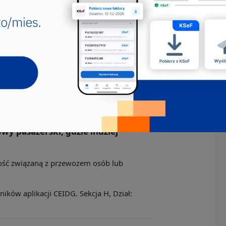
owadzona przez domy sprzedaży
t
 hurtową i detaliczną (tj. sprzedaż
ków aplikacji CEIDG. Sekcja G, Dział:
wy pasażerski, gdzie indziej
lność związaną z przewozem osób lub
ków aplikacji CEIDG. Sekcja H, Dział: