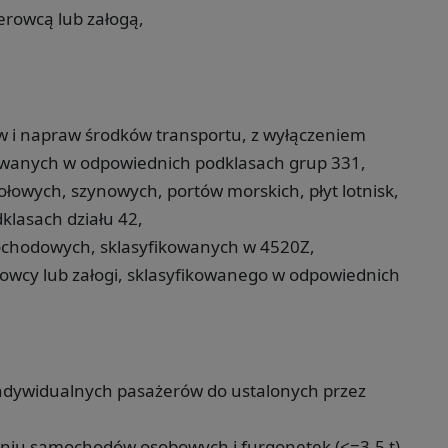
erowcą lub załogą,
 i napraw środków transportu, z wyłączeniem
wanych w odpowiednich podklasach grup 331,
łowych, szynowych, portów morskich, płyt lotnisk,
klasach działu 42,
ochodowych, sklasyfikowanych w 4520Z,
owcy lub załogi, sklasyfikowanego w odpowiednich
indywidualnych pasażerów do ustalonych przez
niu samochodów osobowych i furgonetek (<=3,5 t)