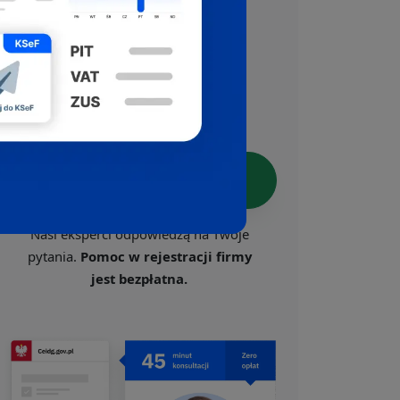
Skorzystaj z darmowej pomocy,
którą oferujemy w ramach
Ogólnopolskiego Programu
Wspierania Przedsiębiorczości.
Załóż firmę z ekspertem
Nasi eksperci odpowiedzą na Twoje
pytania.
Pomoc w rejestracji firmy
jest bezpłatna.