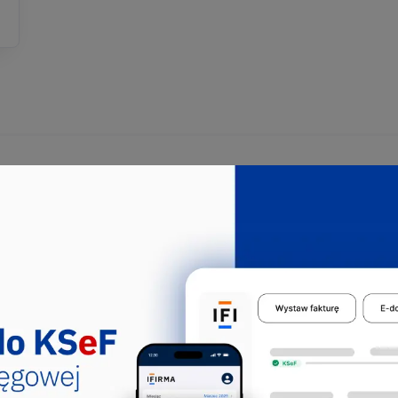
tępowały we
zem z 49.32.Z:
warów
lność związaną z przewozem osób lub
ków aplikacji CEIDG. Sekcja H, Dział: