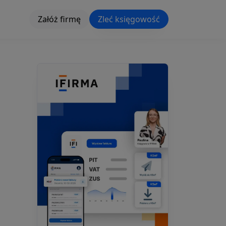
Załóż firmę
Zleć księgowość