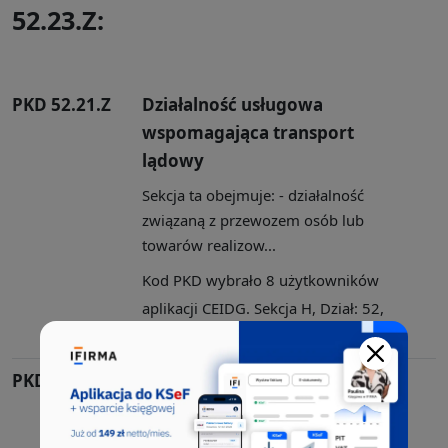
52.23.Z:
PKD 52.21.Z
Działalność usługowa
wspomagająca transport
lądowy
Sekcja ta obejmuje: - działalność
związaną z przewozem osób lub
towarów realizow...
Kod PKD wybrało 8 użytkowników
aplikacji CEIDG. Sekcja H, Dział: 52,
Grupa: 52.2, Klasa: 52.21
PKD 51.10.Z
Transport lotniczy pasażerski
Sekcja ta obejmuje: - działalność
związaną z przewozem osób lub