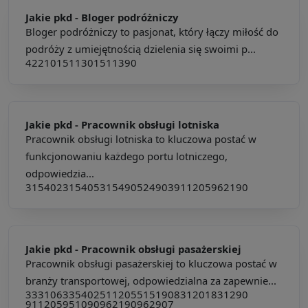
Jakie pkd -
Bloger podróżniczy
Bloger podróżniczy to pasjonat, który łączy miłość do
podróży z umiejętnością dzielenia się swoimi p...
422101
511301
511390
Jakie pkd -
Pracownik obsługi lotniska
Pracownik obsługi lotniska to kluczowa postać w
funkcjonowaniu każdego portu lotniczego,
odpowiedzia...
315402
315405
315490
524903
911205
962190
Jakie pkd -
Pracownik obsługi pasażerskiej
Pracownik obsługi pasażerskiej to kluczowa postać w
branży transportowej, odpowiedzialna za zapewnie...
333106
335402
511205
515190
831201
831290
911205
951090
962190
962907