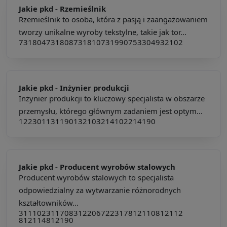
Jakie pkd -
Rzemieślnik
Rzemieślnik to osoba, która z pasją i zaangażowaniem
tworzy unikalne wyroby tekstylne, takie jak tor...
731804
731808
731810
731990
753304
932102
Jakie pkd -
Inżynier produkcji
Inżynier produkcji to kluczowy specjalista w obszarze
przemysłu, którego głównym zadaniem jest optym...
122301
131190
132103
214102
214190
Jakie pkd -
Producent wyrobów stalowych
Producent wyrobów stalowych to specjalista
odpowiedzialny za wytwarzanie różnorodnych
kształtowników...
311102
311708
312206
722317
812110
812112
812114
812190