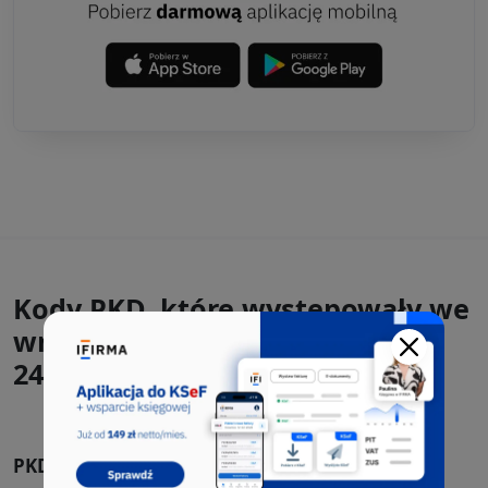
Kody PKD, które występowały we
wnioskach CEIDG-1 razem z
24.33.Z:
PKD 25.99.Z
Produkcja pozostałych