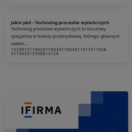
Jakie pkd -
Technolog procesów wytwórczych
Technolog procesów wytwórczych to kluczowy
specjalista w branży przemysłowej, którego głównym
zadani...
122301
311602
311603
311604
311917
311926
311935
313390
813124