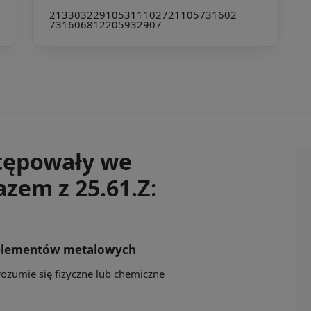
213303
229105
311102
721105
731602
731606
812205
932907
tępowały we
zem z 25.61.Z:
elementów metalowych
rozumie się fizyczne lub chemiczne