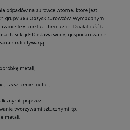
nia odpadów na surowce wtórne, które jest
ach grupy 383 Odzysk surowców. Wymaganym
rzanie fizyczne lub chemiczne. Działalność ta
lasach Sekcji E Dostawa wody; gospodarowanie
zana z rekultywacją.
obróbkę metali,
, czyszczenie metali,
licznymi, poprzez:
wanie tworzywami sztucznymi itp.,
e metali.