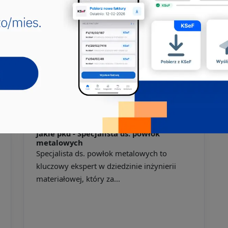
Jakie pkd -
Technik obróbki metali
Technik obróbki metali to specjalista, który
odgrywa kluczową rolę w procesie
produkcji, zajmując si...
311708
313501
711390
721102
721105
722190
722314
722490
723304
752304
812101
812114
812205
Jakie pkd -
Specjalista ds. powłok
metalowych
Specjalista ds. powłok metalowych to
kluczowy ekspert w dziedzinie inżynierii
materiałowej, który za...