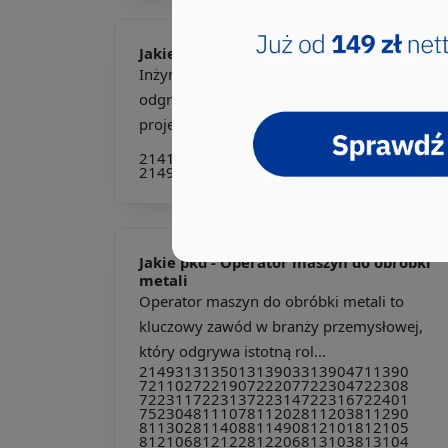
Jakie pkd -
Inżynier materiałowy
Inżynier materiałowy to specjalista, który
odgrywa kluczową rolę w procesie
projektowania i produkcj...
214190
214506
214590
214690
214932
214990
332302
812102
Jakie pkd -
Operator maszyn do obróbki
metali
Operator maszyn do obróbki metali to
kluczowy zawód w branży przemysłowej,
który odgrywa istotną rol...
214931
313501
313903
313904
711390
721102
722190
722207
722304
722308
722311
722313
722314
722316
722401
752304
811107
811202
811203
811290
811302
811408
811490
812101
812105
812106
812122
812206
813103
813104