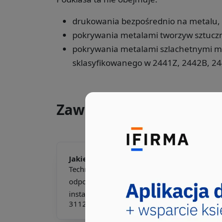
drukowania bezpośrednio na metalu,
pokrywania metalami tworzyw sztucz
pokrywania metalami szlachetnymi met
sklasyfikowanego w 2441Z, 2442B, 24
Zawody, które wybierał
Jakie pkd -
Technik montażu
Technik montażu to specjalista
odpowiedzialny za precyzyjny montaż oraz
instalację przewodów i kabli...
311222
311303
311909