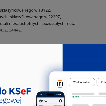
 sklasyfikowanego w 1812Z,
nych, sklasyfikowanego w 2229Z,
ali nieszlachetnych i pozostałych metali,
43Z, 2444Z.
y PKD 25.61.Z
Jakie pkd -
Bloger technologiczny
Bloger technologiczny to osoba, która
pasjonuje się nowinkami ze świata
technologii i dzieli się swo...
251105
251902
351103
351203
351204