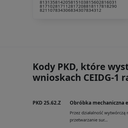
813135
814205
815103
815602
816031
817102
817112
817208
818117
818290
821107
834306
834307
834312
Kody PKD, które wys
wnioskach CEIDG-1 ra
PKD 25.62.Z
Obróbka mechaniczna 
Przez działalność wytwórczą 
przetwarzanie sur...