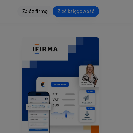
Załóż firmę
Zleć księgowość