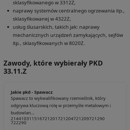
sklasyfikowanego w 3312Z,
naprawy systemów centralnego ogrzewania itp.,
sklasyfikowanej w 4322Z,
usług ślusarskich, takich jak: naprawy
mechanicznych urządzeń zamykających, sejfów
itp., sklasyfikowanych w 8020Z.
Zawody, które wybierały PKD
33.11.Z
Jakie pkd -
Spawacz
Spawacz to wykwalifikowany rzemieślnik, który
odgrywa kluczową rolę w przemyśle metalowym i
budowlan...
214410
311516
721201
721204
721209
721290
722290