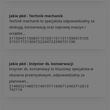
Jakie pkd -
Technik mechanik
Technik mechanik to specjalista odpowiedzialny za
obsługę, konserwację oraz naprawę maszyn i
urządze...
311504
311508
311510
311511
311590
315105
315317
721304
722204
723390
731190
Jakie pkd -
Inżynier ds. konserwacji
Inżynier ds. konserwacji to kluczowy specjalista w
obszarze przemysłowym, odpowiedzialny za
planowan...
214605
214607
214919
711606
712403
712613
742116