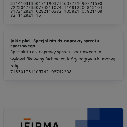
311410
313501
711903
712607
721490
721590
722304
723307
742110
742114
812204
813104
817212
821102
821103
821105
821107
821108
821112
821115
Jakie pkd -
Specjalista ds. naprawy sprzętu
sportowego
Specjalista ds. naprawy sprzętu sportowego to
wykwalifikowany fachowiec, który odgrywa kluczową
rolę...
713301
731105
742108
742208