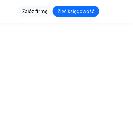
Załóż firmę
Zleć księgowość