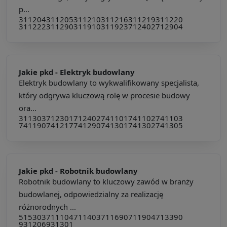
p...
311204
311205
311210
311216
311219
311220
311222
311290
311910
311923
712402
712904
Jakie pkd -
Elektryk budowlany
Elektryk budowlany to wykwalifikowany specjalista,
który odgrywa kluczową rolę w procesie budowy
ora...
311303
712301
712402
741101
741102
741103
741190
741217
741290
741301
741302
741305
Jakie pkd -
Robotnik budowlany
Robotnik budowlany to kluczowy zawód w branży
budowlanej, odpowiedzialny za realizację
różnorodnych ...
515303
711104
711403
711690
711904
713390
931206
931301