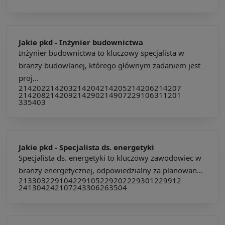
Jakie pkd -
Inżynier budownictwa
Inżynier budownictwa to kluczowy specjalista w
branży budowlanej, którego głównym zadaniem jest
proj...
214202
214203
214204
214205
214206
214207
214208
214209
214290
214907
229106
311201
335403
Jakie pkd -
Specjalista ds. energetyki
Specjalista ds. energetyki to kluczowy zawodowiec w
branży energetycznej, odpowiedzialny za planowan...
213303
229104
229105
229202
229301
229912
241304
242107
243306
263504