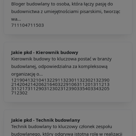
Bloger budowlany to osoba, która łączy pasję do
budownictwa z umiejętnościami pisarskimi, tworząc
wa...
711104
711503
Jakie pkd -
Kierownik budowy
Kierownik budowy to kluczowa postać w branży
budowlanej, odpowiedzialna za kompleksową
organizację o...
121904
132104
132291
132301
132302
132390
214204
214206
216403
229106
311201
311213
311217
311290
312302
312390
335403
343205
712302
Jakie pkd -
Technik budowlany
Technik budowlany to kluczowy członek zespołu
budowlanego, który odgrywa istotną rolę w realizacji