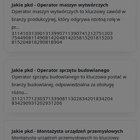
Jakie pkd -
Operator maszyn wytwórczych
Operator maszyn wytwórczych to kluczowy zawód w
branży produkcyjnej, który odgrywa istotną rolę w
pr...
311410
313901
313990
711390
741212
751203
754490
811490
814204
814205
815201
815203
815204
818290
818904
Jakie pkd -
Operator sprzętu budowlanego
Operator sprzętu budowlanego to kluczowa postać w
branży budowlanej, odpowiedzialna za obsługę
różno...
311217
712303
713390
811302
834201
834204
834290
931202
931206
Jakie pkd -
Montażysta urządzeń przemysłowych
Montażysta urządzeń przemysłowych to kluczowy