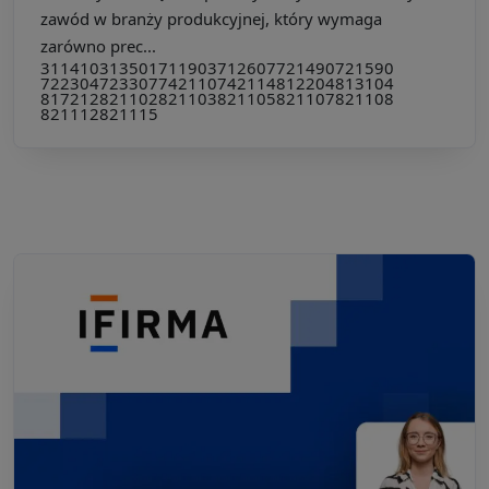
zawód w branży produkcyjnej, który wymaga
zarówno prec...
311410
313501
711903
712607
721490
721590
722304
723307
742110
742114
812204
813104
817212
821102
821103
821105
821107
821108
821112
821115