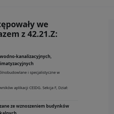
tępowały we
zem z 42.21.Z:
 wodno-kanalizacyjnych,
limatyzacyjnych
ólnobudowlane i specjalistyczne w
ików aplikacji CEIDG. Sekcja F, Dział:
zane ze wznoszeniem budynków
zkalnych