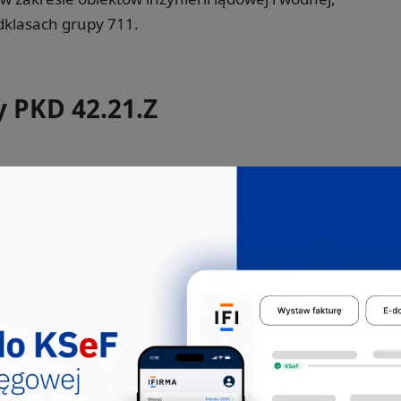
klasach grupy 711.
y PKD 42.21.Z
Jakie pkd -
Robotnik budowlany
Robotnik budowlany to kluczowy zawód w
branży budowlanej, odpowiedzialny za
realizację różnorodnych ...
515303
711104
711403
711690
711904
713390
931206
931301
Jakie pkd -
Operator sprzętu