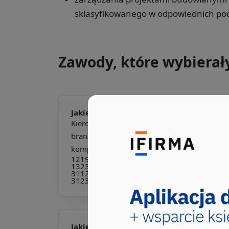
sklasyfikowanego w odpowiednich pod
Zawody, które wybierał
Jakie pkd -
Kierownik budowy
Kierownik budowy to kluczowa postać w
branży budowlanej, odpowiedzialna za
kompleksową organizację o...
121904
132104
132291
132301
132302
132390
214204
214206
216403
229106
311201
311213
311217
311290
312302
312390
335403
343205
712302
Jakie pkd -
Inżynier budownictwa