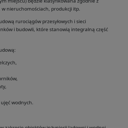
tym miejscu) będzie klasyfikowana zgodnie z
. w nieruchomościach, produkcji itp.
udową rurociągów przesyłowych i sieci
nków i budowli, które stanowią integralną część
budową:
elczych,
orników,
ty,
i ujęć wodnych.
zakresie obiektów inżynierii lądowej i wodnej,