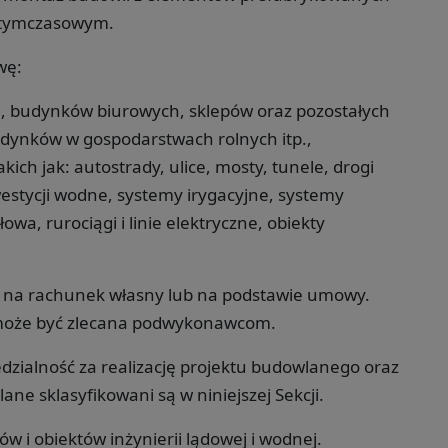
b tymczasowym.
wę:
 budynków biurowych, sklepów oraz pozostałych
udynków w gospodarstwach rolnych itp.,
akich jak: autostrady, ulice, mosty, tunele, drogi
nwestycji wodne, systemy irygacyjne, systemy
wa, rurociągi i linie elektryczne, obiekty
na rachunek własny lub na podstawie umowy.
a może być zlecana podwykonawcom.
dzialność za realizację projektu budowlanego oraz
 sklasyfikowani są w niniejszej Sekcji.
 i obiektów inżynierii lądowej i wodnej.