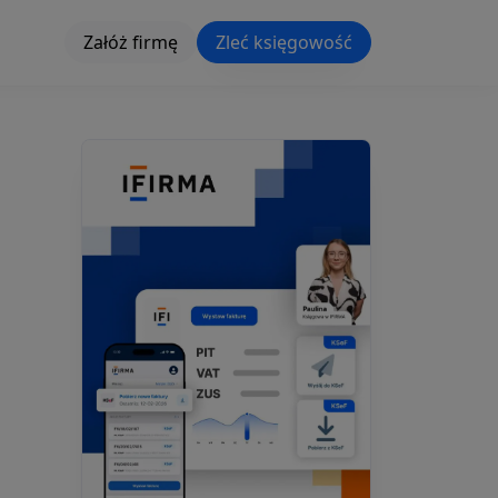
Załóż firmę
Zleć księgowość