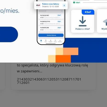
budowlanego
Operator sprzętu budowlanego to kluczowa
postać w branży budowlanej,
odpowiedzialna za obsługę różno...
311217
712303
713390
811302
834201
834204
834290
931202
931206
Jakie pkd -
Projektant instalacji wodno-
kanalizacyjnych
Projektant instalacji wodno-kanalizacyjnych
to specjalista, który odgrywa kluczową rolę
w zapewnieni...
214303
214306
311205
311208
711701
712601