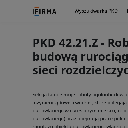
Wyszukiwarka PKD
PKD 42.21.Z - Ro
budową rurociąg
sieci rozdzielczy
Sekcja ta obejmuje roboty ogólnobudowlan
inżynierii lądowej i wodnej, które polegaj
budowlanego w określonym miejscu, odbu
budowlanego) oraz obejmują prace polega
montażu obiektu budowlanego, włączają