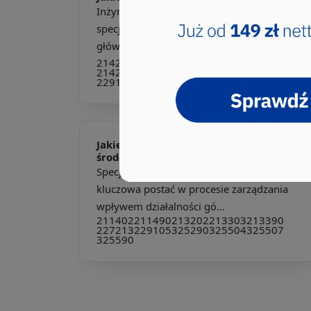
Inżynier budownictwa to kluczowy
specjalista w branży budowlanej, którego
głównym zadaniem jest proj...
214202
214203
214204
214205
214206
214207
214208
214209
214290
214907
229106
311201
335403
Jakie pkd -
Specjalista ds. ochrony
środowiska
Specjalista ds. ochrony środowiska to
kluczowa postać w procesie zarządzania
wpływem działalności gó...
211402
211490
213202
213303
213390
227213
229105
325290
325504
325507
325590