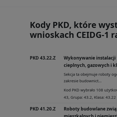
Kody PKD, które wys
wnioskach CEIDG-1 ra
PKD 43.22.Z
Wykonywanie instalacji
cieplnych, gazowych i k
Sekcja ta obejmuje roboty og
zakresie budownict...
Kod PKD wybrało 108 użytkown
43, Grupa: 43.2, Klasa: 43.22
PKD 41.20.Z
Roboty budowlane zwią
mieszkalnych i niemies