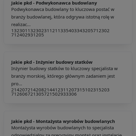
Jakie pkd -
Podwykonawca budowlany
Podwykonawca budowlany to kluczowa postać w
branży budowlanej, która odgrywa istotną rolę w
realizac...
132301
132302
311211
335403
343205
712302
712402
931205
Jakie pkd -
Inżynier budowy statków
Inżynier budowy statków to kluczowy specjalista w
branży morskiej, którego głównym zadaniem jest
pro...
214207
214208
214412
311207
315102
315203
712606
721305
721502
933306
Jakie pkd -
Montażysta wyrobów budowlanych
Montażysta wyrobów budowlanych to specjalista
odpowiedzialny za precyzyjny montaż oraz instalację