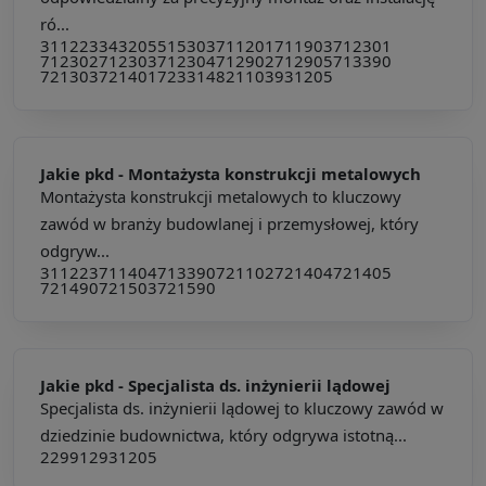
ró...
311223
343205
515303
711201
711903
712301
712302
712303
712304
712902
712905
713390
721303
721401
723314
821103
931205
Jakie pkd -
Montażysta konstrukcji metalowych
Montażysta konstrukcji metalowych to kluczowy
zawód w branży budowlanej i przemysłowej, który
odgryw...
311223
711404
713390
721102
721404
721405
721490
721503
721590
Jakie pkd -
Specjalista ds. inżynierii lądowej
Specjalista ds. inżynierii lądowej to kluczowy zawód w
dziedzinie budownictwa, który odgrywa istotną...
229912
931205