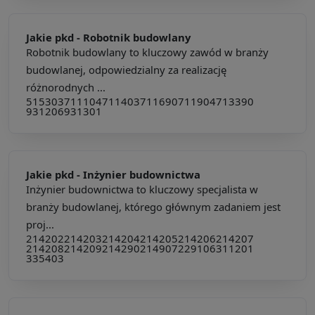
Jakie pkd -
Robotnik budowlany
Robotnik budowlany to kluczowy zawód w branży
budowlanej, odpowiedzialny za realizację
różnorodnych ...
515303
711104
711403
711690
711904
713390
931206
931301
Jakie pkd -
Inżynier budownictwa
Inżynier budownictwa to kluczowy specjalista w
branży budowlanej, którego głównym zadaniem jest
proj...
214202
214203
214204
214205
214206
214207
214208
214209
214290
214907
229106
311201
335403