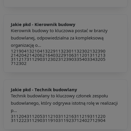
Jakie pkd -
Kierownik budowy
Kierownik budowy to kluczowa postać w branży
budowlanej, odpowiedzialna za kompleksową
organizację o...
121904
132104
132291
132301
132302
132390
214204
214206
216403
229106
311201
311213
311217
311290
312302
312390
335403
343205
712302
Jakie pkd -
Technik budowlany
Technik budowlany to kluczowy członek zespołu
budowlanego, który odgrywa istotną rolę w realizacji
p...
311204
311205
311210
311216
311219
311220
311222
311290
311910
311923
712402
712904