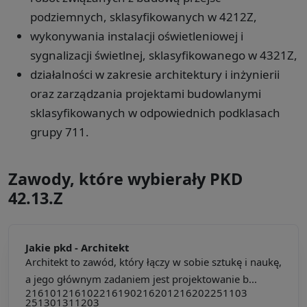
podziemnych, sklasyfikowanych w 4212Z,
wykonywania instalacji oświetleniowej i
sygnalizacji świetlnej, sklasyfikowanego w 4321Z,
działalności w zakresie architektury i inżynierii
oraz zarządzania projektami budowlanymi
sklasyfikowanych w odpowiednich podklasach
grupy 711.
Zawody, które wybierały PKD
42.13.Z
Jakie pkd -
Architekt
Architekt to zawód, który łączy w sobie sztukę i naukę,
a jego głównym zadaniem jest projektowanie b...
216101
216102
216190
216201
216202
251103
251301
311203