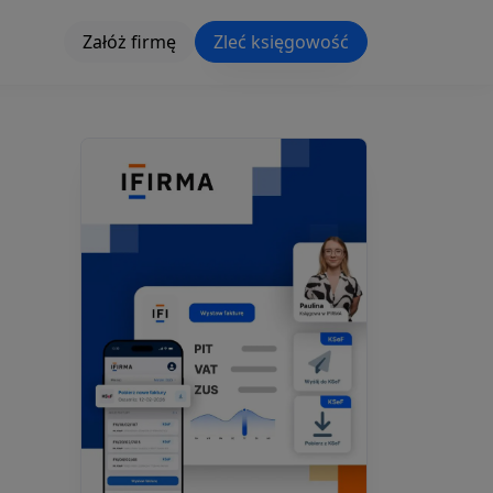
Załóż firmę
Zleć księgowość