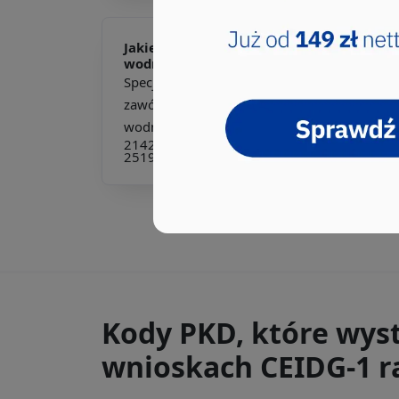
Jakie pkd -
Specjalista ds. inżynierii
wodnej
Specjalista ds. inżynierii wodnej to kluczowy
zawód w dziedzinie zarządzania zasobami
wodnymi, który...
214201
214302
214306
214504
214505
251907
313107
516901
754102
931203
Kody PKD, które wys
wnioskach CEIDG-1 ra