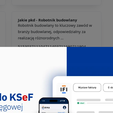
Jakie pkd -
Robotnik budowlany
Robotnik budowlany to kluczowy zawód w
branży budowlanej, odpowiedzialny za
realizację różnorodnych ...
515303
711104
711403
711690
711904
713390
931206
931301
Jakie pkd -
Operator sprzętu
budowlanego
Operator sprzętu budowlanego to kluczowa
postać w branży budowlanej,
odpowiedzialna za obsługę różno...
311217
712303
713390
811302
834201
834204
834290
931202
931206