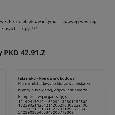
zakresie obiektów inżynierii lądowej i wodnej,
klasach grupy 711.
y PKD 42.91.Z
Jakie pkd -
Kierownik budowy
Kierownik budowy to kluczowa postać w
branży budowlanej, odpowiedzialna za
kompleksową organizację o...
121904
132104
132291
132301
132302
132390
214204
214206
216403
229106
311201
311213
311217
311290
312302
312390
335403
343205
712302