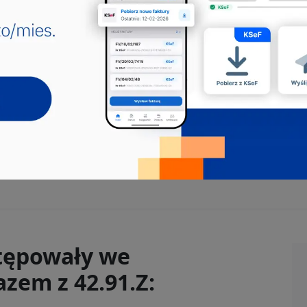
tępowały we
zem z 42.91.Z: