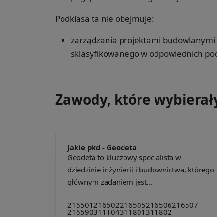
Podklasa ta nie obejmuje:
zarządzania projektami budowlanymi w 
sklasyfikowanego w odpowiednich pod
Zawody, które wybierał
Jakie pkd -
Geodeta
Geodeta to kluczowy specjalista w
dziedzinie inżynierii i budownictwa, którego
głównym zadaniem jest...
216501
216502
216505
216506
216507
216590
311104
311801
311802