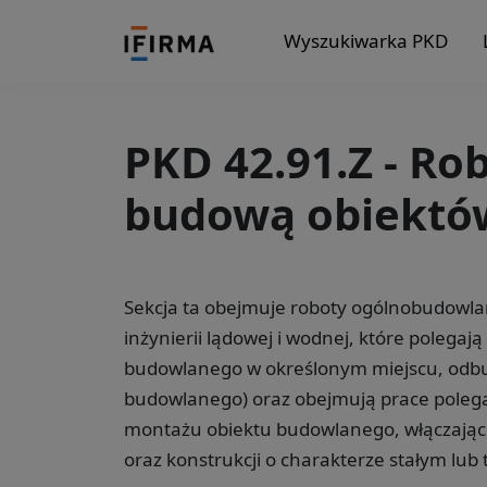
Wyszukiwarka PKD
PKD 42.91.Z - Ro
budową obiektów
Sekcja ta obejmuje roboty ogólnobudowlan
inżynierii lądowej i wodnej, które polegaj
budowlanego w określonym miejscu, odbu
budowlanego) oraz obejmują prace polega
montażu obiektu budowlanego, włączają
oraz konstrukcji o charakterze stałym lu