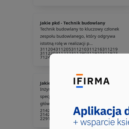
Jakie pkd -
Technik budowlany
Technik budowlany to kluczowy członek
zespołu budowlanego, który odgrywa
istotną rolę w realizacji p...
311204
311205
311210
311216
311219
311220
311222
311290
311910
311923
712402
712904
Jakie pkd -
Inżynier budownictwa
Inżynier budownictwa to kluczowy
specjalista w branży budowlanej, którego
głównym zadaniem jest proj...
214202
214203
214204
214205
214206
214207
214208
214209
214290
214907
229106
311201
335403