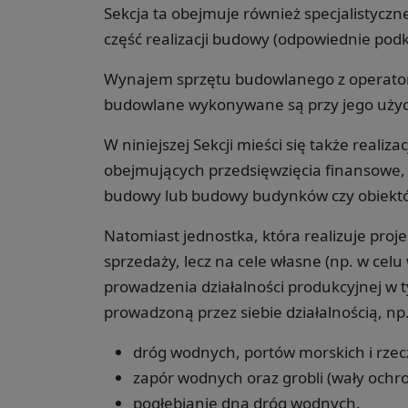
Sekcja ta obejmuje również specjalistycz
część realizacji budowy (odpowiednie podkl
Wynajem sprzętu budowlanego z operatorem 
budowlane wykonywane są przy jego użyc
W niniejszej Sekcji mieści się także real
obejmujących przedsięwzięcia finansowe, 
budowy lub budowy budynków czy obiektów 
Natomiast jednostka, która realizuje proj
sprzedaży, lecz na cele własne (np. w ce
prowadzenia działalności produkcyjnej w 
prowadzoną przez siebie działalnością, np
dróg wodnych, portów morskich i rzeczn
zapór wodnych oraz grobli (wały ochr
pogłębianie dna dróg wodnych.