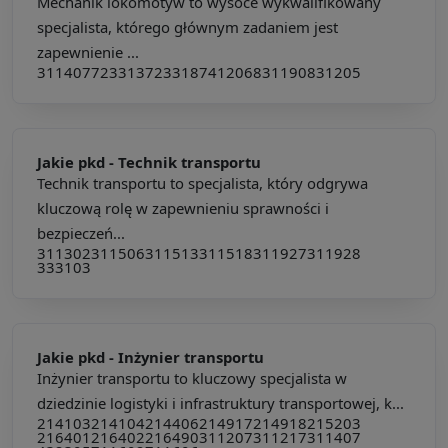
Mechanik lokomotyw to wysoce wykwalifikowany
specjalista, którego głównym zadaniem jest
zapewnienie ...
311407
723313
723318
741206
831190
831205
Jakie pkd -
Technik transportu
Technik transportu to specjalista, który odgrywa
kluczową rolę w zapewnieniu sprawności i
bezpieczeń...
311302
311506
311513
311518
311927
311928
333103
Jakie pkd -
Inżynier transportu
Inżynier transportu to kluczowy specjalista w
dziedzinie logistyki i infrastruktury transportowej, k...
214103
214104
214406
214917
214918
215203
216401
216402
216490
311207
311217
311407