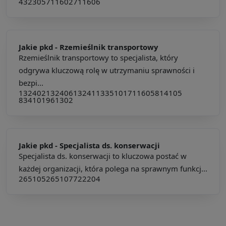
432305
711602
711606
Jakie pkd -
Rzemieślnik transportowy
Rzemieślnik transportowy to specjalista, który
odgrywa kluczową rolę w utrzymaniu sprawności i
bezpi...
132402
132406
132411
335101
711605
814105
834101
961302
Jakie pkd -
Specjalista ds. konserwacji
Specjalista ds. konserwacji to kluczowa postać w
każdej organizacji, która polega na sprawnym funkcj...
265105
265107
722204