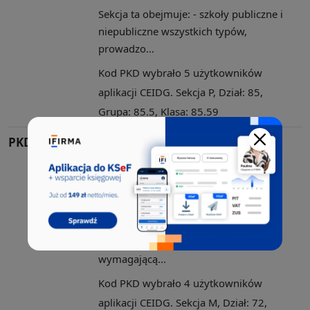
Sekcja ta obejmuje: - szkoły publiczne i
niepubliczne wszystkich typów,
prowadzo...
Kod PKD wybrało 5 użytkowników
aplikacji CEIDG. Sekcja P, Dział: 85,
Grupa: 85.5, Klasa: 85.59
PKD 72.19.Z
Badania naukowe i prace
rozwojowe w dziedzinie
pozostałych nauk
przyrodniczych i technicznych
Sekcja ta obejmuje: - działalność
profesjonalną, naukową i techniczną
wymagającą...
Kod PKD wybrało 4 użytkowników
aplikacji CEIDG. Sekcja M, Dział: 72,