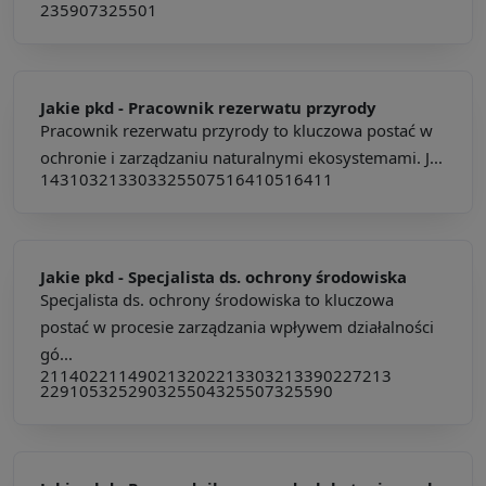
235907
325501
Jakie pkd -
Pracownik rezerwatu przyrody
Pracownik rezerwatu przyrody to kluczowa postać w
ochronie i zarządzaniu naturalnymi ekosystemami. J...
143103
213303
325507
516410
516411
Jakie pkd -
Specjalista ds. ochrony środowiska
Specjalista ds. ochrony środowiska to kluczowa
postać w procesie zarządzania wpływem działalności
gó...
211402
211490
213202
213303
213390
227213
229105
325290
325504
325507
325590