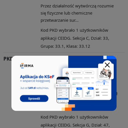
Przez działalność wytwórczą rozumie
się fizyczne lub chemiczne
przetwarzanie sur...
Kod PKD wybrało 1 użytkowników
aplikacji CEIDG. Sekcja C, Dział: 33,
Grupa: 33.1, Klasa: 33.12
PKD 47.19.Z
Pozostała sprzedaż detaliczna
prowadzona w
niewyspecjalizowanych
sklepach
Sekcja ta obejmuje: - sprzedaż hurtową
i detaliczną (tj. sprzedaż
niewymagającą ...
Kod PKD wybrało 1 użytkowników
aplikacji CEIDG. Sekcja G, Dział: 47,