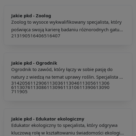
Jakie pkd -
Zoolog
Zoolog to wysoce wykwalifikowany specjalista, który
poświęca swoją karierę badaniu różnorodnych gatu...
213190
516406
516407
Jakie pkd -
Ogrodnik
Ogrodnik to zawód, który łączy w sobie pasję do
natury z wiedzą na temat uprawy roślin. Specjalista ...
314205
611290
611303
611304
611305
611306
611307
611308
611309
611310
611390
613090
711905
Jakie pkd -
Edukator ekologiczny
Edukator ekologiczny to specjalista, który odgrywa
kluczową rolę w kształtowaniu świadomości ekologi...