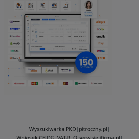
Wyszukiwarka PKD
|
pitroczny.pl
|
Wniosek CEIDG, VAT-R
|
O serwisie ifirma.pl
|