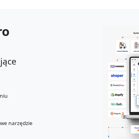
ro
ające
niu
u
owe narzędzie