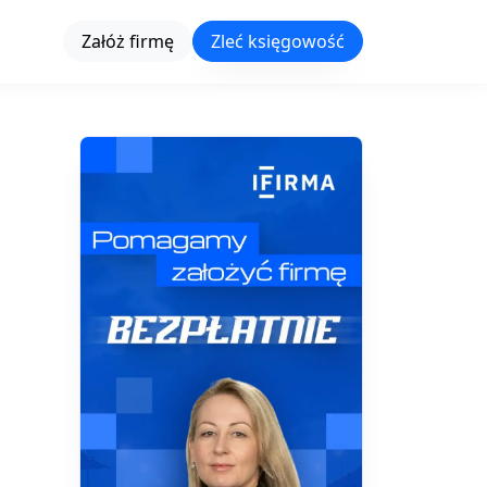
Załóż firmę
Zleć księgowość