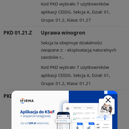
Kod PKD wybrało 7 użytkowników
aplikacji CEIDG. Sekcja A, Dział: 01,
Grupa: 01.2, Klasa: 01.27
PKD 01.21.Z
Uprawa winogron
Sekcja ta obejmuje działalności
związane z: - eksploatacją naturalnych
zasobów r...
Kod PKD wybrało 7 użytkowników
aplikacji CEIDG. Sekcja A, Dział: 01,
Grupa: 01.2, Klasa: 01.21
PKD 01.11.Z
Uprawa zbóż, roślin
strączkowych i roślin oleistych
na nasiona, z wyłączeniem ryżu
Sekcja ta obejmuje działalności