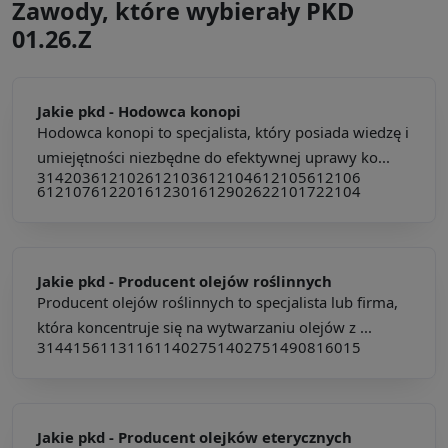
Zawody, które wybierały PKD
01.26.Z
Jakie pkd -
Hodowca konopi
Hodowca konopi to specjalista, który posiada wiedzę i
umiejętności niezbędne do efektywnej uprawy ko...
314203
612102
612103
612104
612105
612106
612107
612201
612301
612902
622101
722104
Jakie pkd -
Producent olejów roślinnych
Producent olejów roślinnych to specjalista lub firma,
która koncentruje się na wytwarzaniu olejów z ...
314415
611311
611402
751402
751490
816015
Jakie pkd -
Producent olejków eterycznych